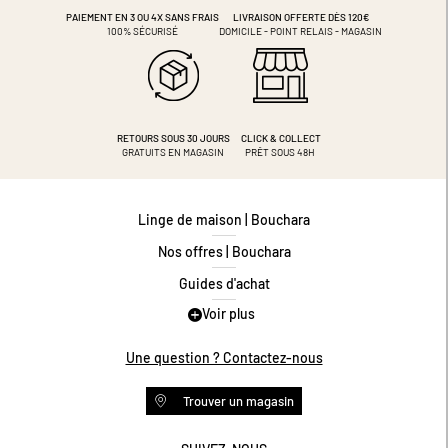
PAIEMENT EN 3 OU 4X
SANS FRAIS
LIVRAISON OFFERTE DÈS 120€
100% SÉCURISÉ
DOMICILE - POINT RELAIS - MAGASIN
RETOURS SOUS 30 JOURS
CLICK & COLLECT
GRATUITS EN MAGASIN
PRÊT SOUS 48H
Linge de maison | Bouchara
Nos offres | Bouchara
Guides d'achat
Voir plus
Guide des tailles
Guide matières
Une question ? Contactez-nous
Questions les plus fréquentes
Trouver un magasin
Programme de fidélité
Conditions des offres