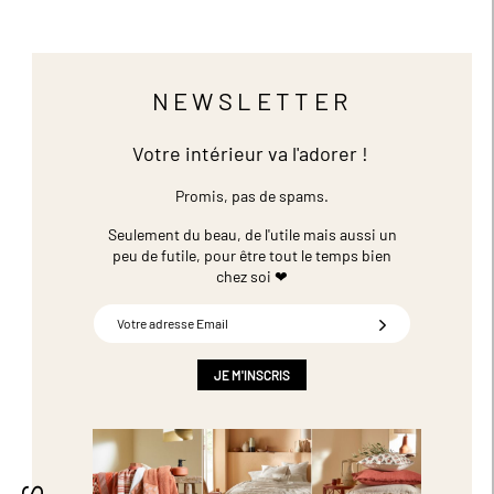
NEWSLETTER
Votre intérieur va l'adorer !
Promis, pas de spams.
Seulement du beau, de l'utile mais aussi un
peu de futile,
pour être tout le temps bien
chez soi ❤
Inscription
à
notre
newsletter
JE M'INSCRIS
: