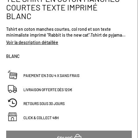
au
COURTES TEXTE IMPRIMÉ
début
BLANC
de
la
Galerie
Tshirt en coton manches courtes, col rond et son texte
d’images
minimaliste imprimé "Rabbit is the new cat".Tshirt de pyjama
branché et agréable à porter.Pantalon et chaussons vendus
Voir la description détaillée
séparément.
BLANC
PAIEMENT EN 3 OU 4 X SANS FRAIS
LIVRAISON OFFERTE DÈS 120€
RETOURS SOUS 30 JOURS
CLICK & COLLECT 48H