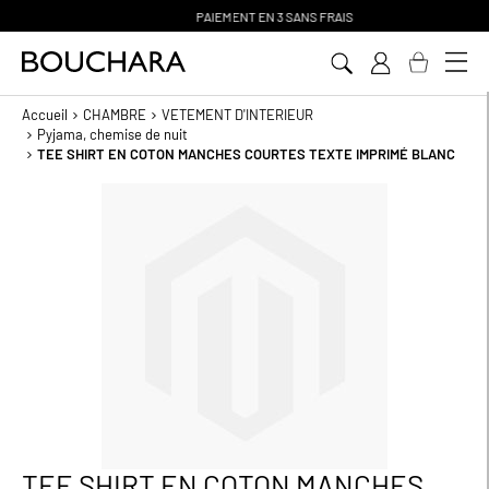
PAIEMENT EN 3 SANS FRAIS
Aller
au
contenu
Accueil
CHAMBRE
VETEMENT D'INTERIEUR
Pyjama, chemise de nuit
TEE SHIRT EN COTON MANCHES COURTES TEXTE IMPRIMÉ BLANC
Passer
à
la
fin
de
la
galerie
d’images
TEE SHIRT EN COTON MANCHES
Passer