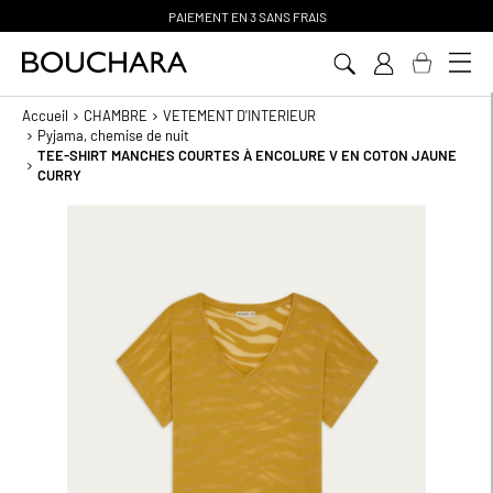
PAIEMENT EN 3 SANS FRAIS
Aller
au
contenu
Accueil
CHAMBRE
VETEMENT D'INTERIEUR
Pyjama, chemise de nuit
TEE-SHIRT MANCHES COURTES À ENCOLURE V EN COTON JAUNE
CURRY
Passer
à
la
fin
de
la
galerie
d’images