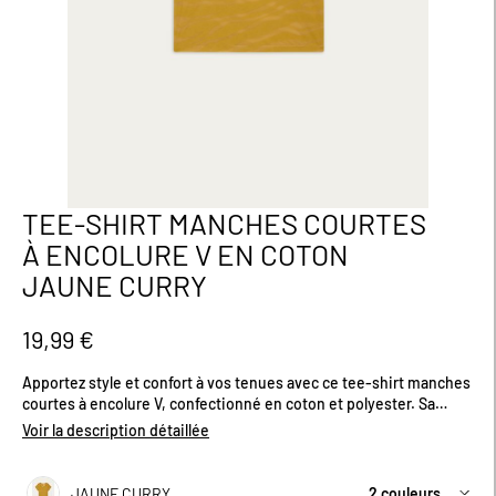
TEE-SHIRT MANCHES COURTES
Passer
au
À ENCOLURE V EN COTON
début
JAUNE CURRY
de
la
Galerie
19,99 €
d’images
Apportez style et confort à vos tenues avec ce tee-shirt manches
courtes à encolure V, confectionné en coton et polyester. Sa
matière douce et légère assure un confort optimal, tandis que
Voir la description détaillée
ses coloris tendance apportent une touche lumineuse et
moderne à votre garde-robe.Tailles disponibles : 34/36 à 50/52.
JAUNE CURRY
2 couleurs