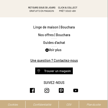
RETOURS SOUS 30 JOURS
CLICK & COLLECT
GRATUITS EN MAGASIN
PRÊT SOUS 48H
Linge de maison | Bouchara
Nos offres | Bouchara
Guides d'achat
Voir plus
Guide des tailles
Guide matières
Une question ? Contactez-nous
Questions les plus fréquentes
Trouver un magasin
Programme de fidélité
Conditions des offres
SUIVEZ-NOUS
https://www.facebook.com/bouchar
https://www.instagram.com/
https://www.pinteres
https://www.y
Livraison et retours
Espace professionnel
Accessibilité numérique
Cookies
Confidentialité
CGV
Plan du site