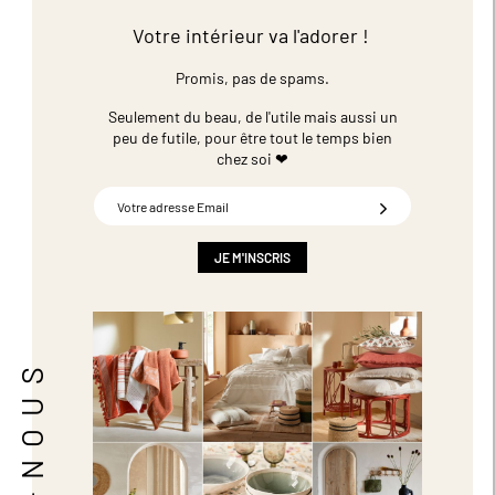
Votre intérieur va l'adorer !
Promis, pas de spams.
Seulement du beau, de l'utile mais aussi un
peu de futile,
pour être tout le temps bien
chez soi ❤
Inscription
à
notre
newsletter
JE M'INSCRIS
: