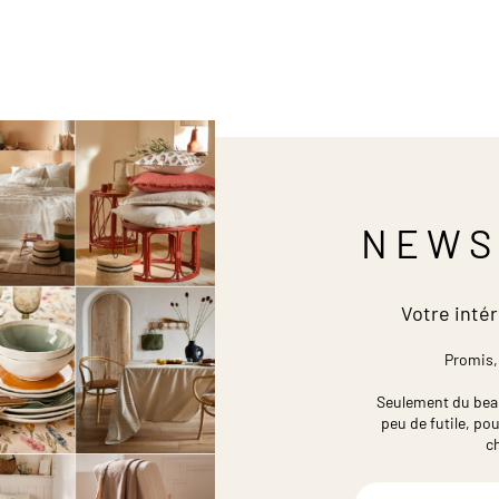
NEWS
Votre intér
Promis,
Seulement du beau,
peu de futile,
pou
c
Inscription