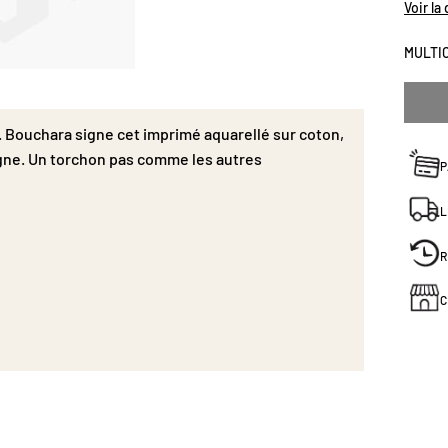
souven
Voir la
autres
MULTI
e. Bouchara signe cet imprimé aquarellé sur coton,
gne. Un torchon pas comme les autres
P
L
R
C