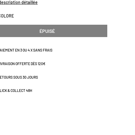
irs d'enfance à la campagne. Un torchon pas comme les
 description détaillée
 !Dimensions (cm) : L50 x H70
COLORE
ÉPUISÉ
AIEMENT EN 3 OU 4 X SANS FRAIS
IVRAISON OFFERTE DÈS 120€
ETOURS SOUS 30 JOURS
LICK & COLLECT 48H