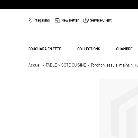
Aller
au
Magasins
Newsletter
Service Client
contenu
Menu
BOUCHARA EN FÊTE
COLLECTIONS
CHAMBRE
Accueil
TABLE
COTE CUISINE
Torchon, essuie-mains
T
Passer
à
la
fin
de
la
galerie
d’images