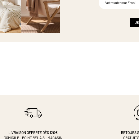
à
notre
newsletter
:
JE
LIVRAISON OFFERTE DÈS 120€
RETOURS S
DOMICILE - POINT RELAIS - MAGASIN
GRATUITS