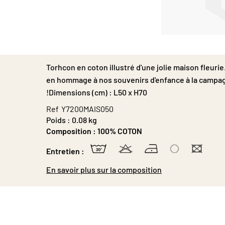
Passer
au
début
Torhcon en coton illustré d'une jolie maison fleuri
de
la
en hommage à nos souvenirs d'enfance à la campa
Galerie
!Dimensions (cm) : L50 x H70
d’images
Ref
Y7200MAIS050
Poids :
0.08 kg
Composition :
100% COTON
Entretien :
En savoir plus sur la composition