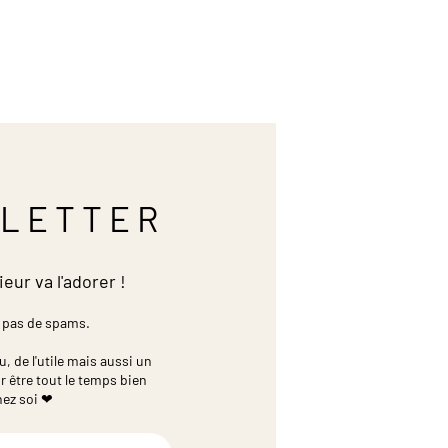
LETTER
ieur va l'adorer !
 pas de spams.
 de l'utile mais aussi un
r être tout le temps bien
hez soi ❤