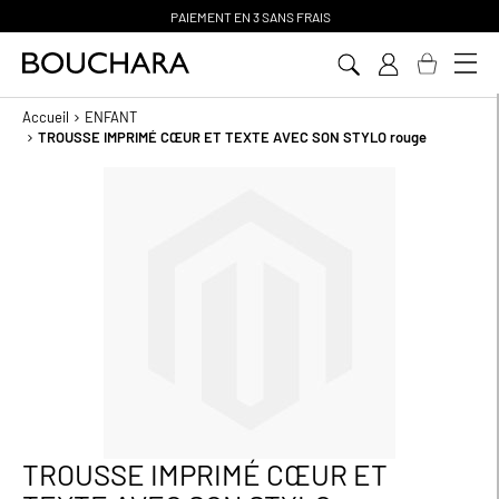
PAIEMENT EN 3 SANS FRAIS
Aller
au
contenu
Accueil
ENFANT
TROUSSE IMPRIMÉ CŒUR ET TEXTE AVEC SON STYLO rouge
Passer
à
la
fin
de
la
galerie
d’images
TROUSSE IMPRIMÉ CŒUR ET
Passer
au