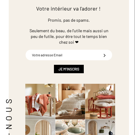
Votre intérieur va l'adorer !
Promis, pas de spams.
Seulement du beau, de l'utile mais aussi un
peu de futile,
pour être tout le temps bien
chez soi ❤
Inscription
à
notre
newsletter
JE M'INSCRIS
: