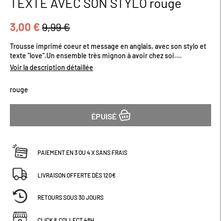
TEXTE AVEC SON STYLO rouge
début
de
la
3,00 €
9,99 €
Galerie
d’images
Trousse imprimé coeur et message en anglais, avec son stylo et
texte "love".Un ensemble très mignon à avoir chez soi.
Dimensions (cm) : H14 x L20.5
Voir la description détaillée
rouge
ÉPUISÉ
PAIEMENT EN 3 OU 4 X SANS FRAIS
LIVRAISON OFFERTE DÈS 120€
RETOURS SOUS 30 JOURS
CLICK & COLLECT 48H