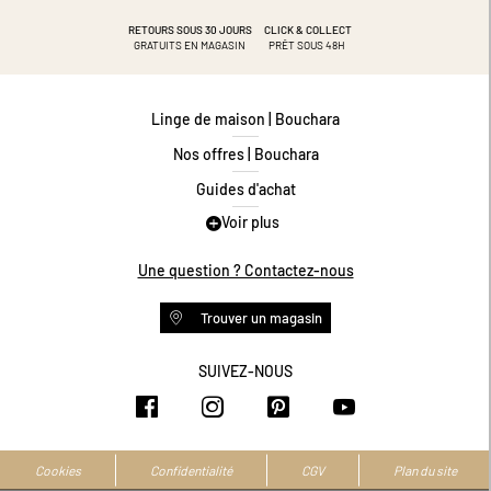
RETOURS SOUS 30 JOURS
CLICK & COLLECT
GRATUITS EN MAGASIN
PRÊT SOUS 48H
Linge de maison | Bouchara
Nos offres | Bouchara
Guides d'achat
Voir plus
Guide des tailles
Guide matières
Une question ? Contactez-nous
Questions les plus fréquentes
Trouver un magasin
Programme de fidélité
Conditions des offres
SUIVEZ-NOUS
https://www.facebook.com/bouchar
https://www.instagram.com/
https://www.pinteres
https://www.y
Livraison et retours
Espace professionnel
Accessibilité numérique
Cookies
Confidentialité
CGV
Plan du site