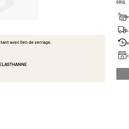
GRIS
P
L
tant avec lien de serrage.
R
C
 ELASTHANNE