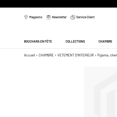
Aller
au
Magasins
Newsletter
Service Client
contenu
Menu
BOUCHARA EN FÊTE
COLLECTIONS
CHAMBRE
Accueil
CHAMBRE
VETEMENT D'INTERIEUR
Pyjama, chem
Passer
à
la
fin
de
la
galerie
d’images