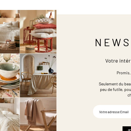
NEWS
Votre intér
Promis,
Seulement du beau,
peu de futile,
pou
c
Inscription
à
notre
newsletter
:
JE