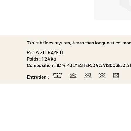
Passer
au
début
de
Tshirt à fines rayures, à manches longue et col mon
la
Galerie
Ref
W2111RAYETL
d’images
Poids :
1.24 kg
Composition :
63% POLYESTER, 34% VISCOSE, 3%
Entretien :