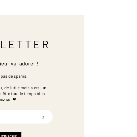
LETTER
ieur va l'adorer !
 pas de spams.
 de l'utile mais aussi un
r être tout le temps bien
hez soi ❤
 M'INSCRIS