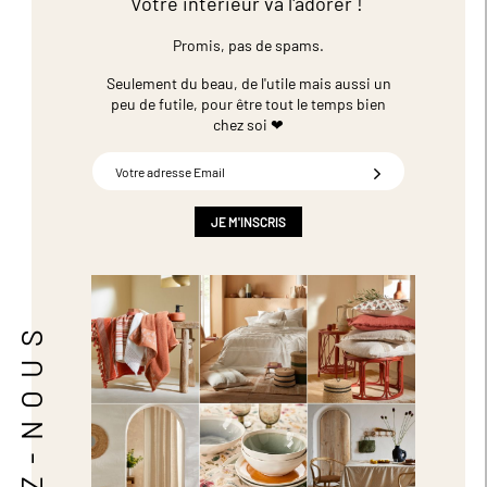
Votre intérieur va l'adorer !
Promis, pas de spams.
Seulement du beau, de l'utile mais aussi un
peu de futile,
pour être tout le temps bien
chez soi ❤
Inscription
à
notre
newsletter
JE M'INSCRIS
:
SUIVEZ-NOUS