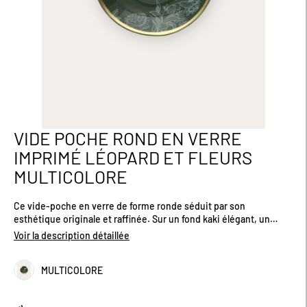
VIDE POCHE ROND EN VERRE
Passer
au
IMPRIMÉ LÉOPARD ET FLEURS
début
MULTICOLORE
de
la
Galerie
Ce vide-poche en verre de forme ronde séduit par son
d’images
esthétique originale et raffinée. Sur un fond kaki élégant, un
léopard se détache avec panache, entouré de fleurs colorées qui
Voir la description détaillée
apportent fraîcheur et vitalité à l’ensemble. Le contour doré
souligne délicatement les courbes et ajoute une touche
MULTICOLORE
précieuse. Un objet à la fois fonctionnel et décoratif, idéal pour
rehausser un meuble avec caractère. Dimensions (cm) : H1.7 x
D14.9.