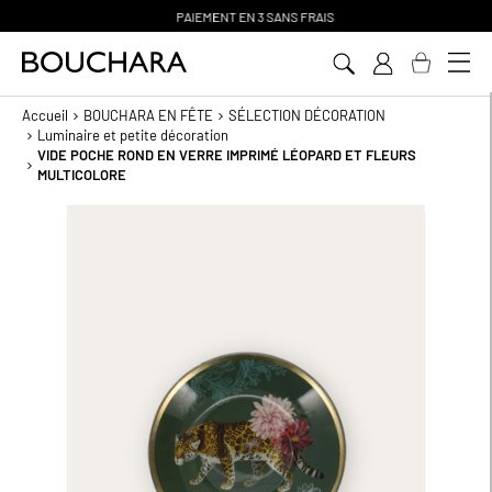
PAIEMENT EN 3 SANS FRAIS
Aller
au
contenu
Accueil
BOUCHARA EN FÊTE
SÉLECTION DÉCORATION
Luminaire et petite décoration
VIDE POCHE ROND EN VERRE IMPRIMÉ LÉOPARD ET FLEURS
MULTICOLORE
Passer
à
la
fin
de
la
galerie
d’images