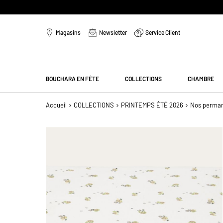
Aller
au
Magasins
Newsletter
Service Client
contenu
Menu
BOUCHARA EN FÊTE
COLLECTIONS
CHAMBRE
Accueil
COLLECTIONS
PRINTEMPS ÉTÉ 2026
Nos perma
Passer
à
la
fin
de
la
galerie
d’images