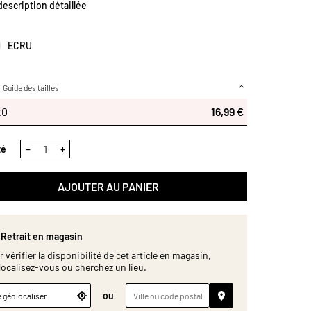
 tortues plein de tendresse en fait une parfaite idée de
 description détaillée
de naissance.Extensible et agréable au toucher, il
te parfaitement au matelas pour un maintien optimal.
ions : 60 x 120 cm. Certifié OEKO-TEX®
ECRU
Guide des tailles
120
20
16,99 €
té
−
+
AJOUTER AU PANIER
Retrait en magasin
 vérifier la disponibilité de cet article en magasin,
localisez-vous ou cherchez un lieu.
ou
 géolocaliser