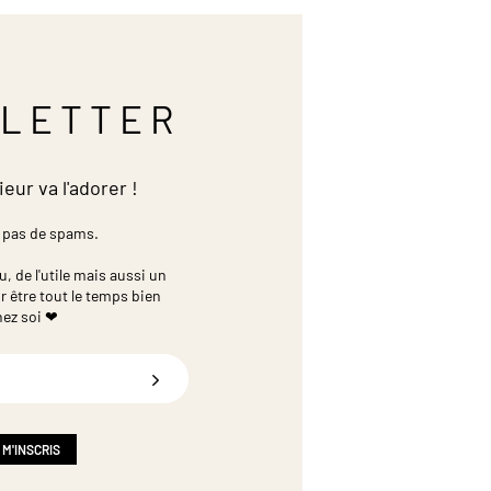
LETTER
ieur va l'adorer !
 pas de spams.
 de l'utile mais aussi un
r être tout le temps bien
hez soi ❤
 M'INSCRIS