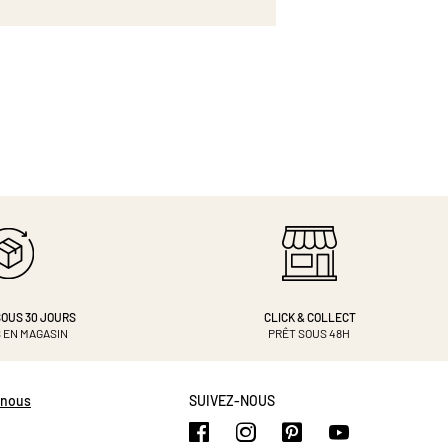
OUS 30 JOURS
CLICK & COLLECT
 EN MAGASIN
PRÊT SOUS 48H
-nous
SUIVEZ-NOUS
https://www.facebook.com/b
https://www.instagram.
https://www.pinte
https://www.