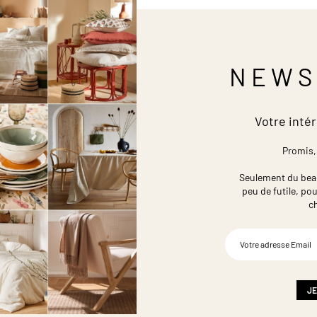
NEWS
Votre intér
Promis,
Seulement du beau,
peu de futile,
pou
c
Inscription
à
notre
newsletter
:
JE