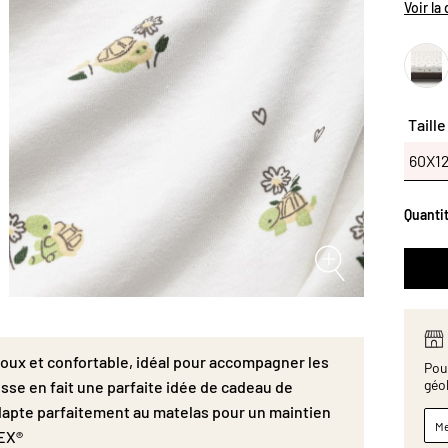
imprimé
Voir la
cadeau 
s’adap
Dimens
Taille
60X
60X1
Quanti
oux et confortable, idéal pour accompagner les
Pour
géo
sse en fait une parfaite idée de cadeau de
adapte parfaitement au matelas pour un maintien
Me
TEX®