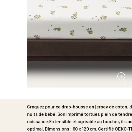
Passer
au
début
Craquez pour ce drap-housse en jersey de coton, d
de
la
nuits de bébé. Son imprimé tortues plein de tendre
Galerie
naissance.Extensible et agréable au toucher, il s’
d’images
optimal. Dimensions : 60 x 120 cm. Certifié OEKO-