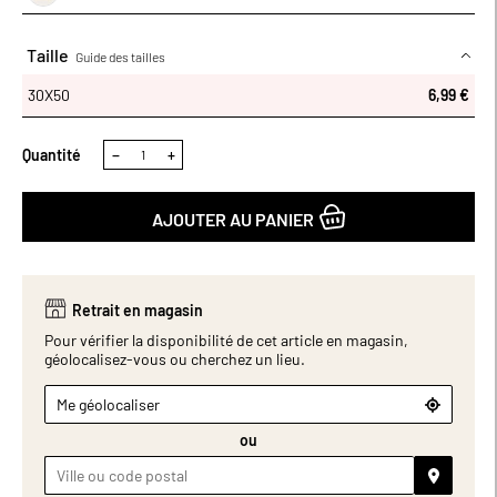
raffinée à votre salle de bain. Facile d’entretien, elle conserve sa
qualité lavage après lavage. Disponible en plusieurs coloris pour
s’adapter à tous les styles et envies. Un indispensable pour un
Taille
Guide des tailles
rituel de soin doux et efficace. Dimensions (cm) : H50 x L30.
30X50
30X50
6,99 €
Quantité
−
+
AJOUTER AU PANIER
Retrait en magasin
Pour vérifier la disponibilité de cet article en magasin,
géolocalisez-vous ou cherchez un lieu.
Me géolocaliser
ou