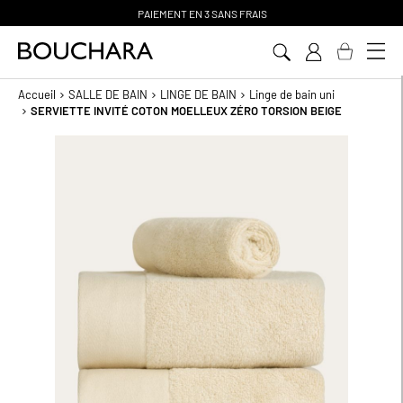
PAIEMENT EN 3 SANS FRAIS
Aller
au
contenu
Accueil
SALLE DE BAIN
LINGE DE BAIN
Linge de bain uni
SERVIETTE INVITÉ COTON MOELLEUX ZÉRO TORSION BEIGE
Passer
à
la
fin
de
la
galerie
d’images