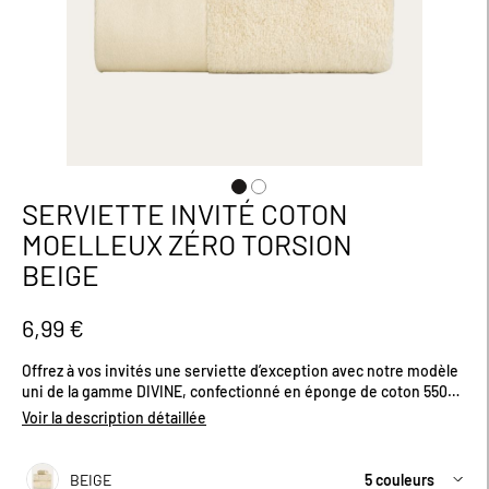
SERVIETTE INVITÉ COTON
Passer
au
MOELLEUX ZÉRO TORSION
début
BEIGE
de
la
Galerie
6,99 €
d’images
Offrez à vos invités une serviette d’exception avec notre modèle
uni de la gamme DIVINE, confectionné en éponge de coton 550
g/m² "zéro twist". Sa texture ultra-douce et sa grande capacité
Voir la description détaillée
d’absorption garantissent un confort optimal à chaque utilisation.
Son fil sans torsion, préserve toute sa souplesse et son moelleux
naturel. Avec sa large bordure élégante, elle apporte une touche
BEIGE
5 couleurs