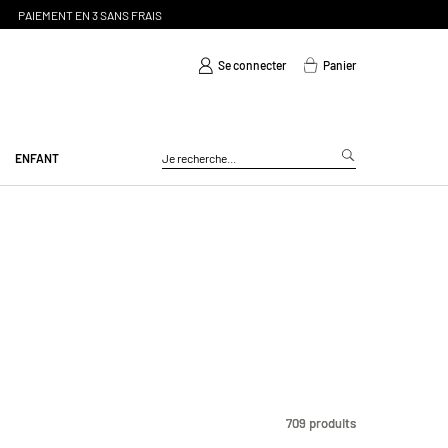
Se connecter
Panier
ENFANT
709
709
produits
produits