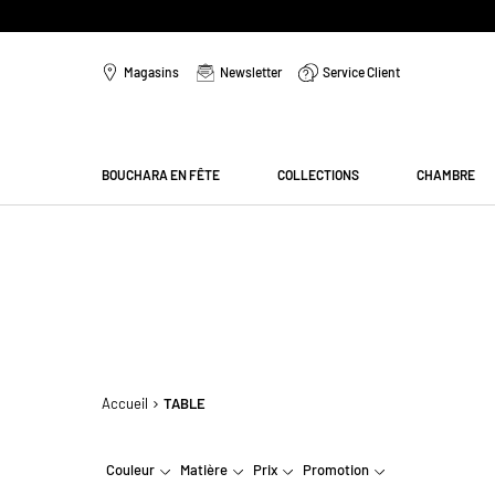
Aller
au
Magasins
Newsletter
Service Client
contenu
Menu
BOUCHARA EN FÊTE
COLLECTIONS
CHAMBRE
Accueil
TABLE
Couleur
Matière
Prix
Promotion