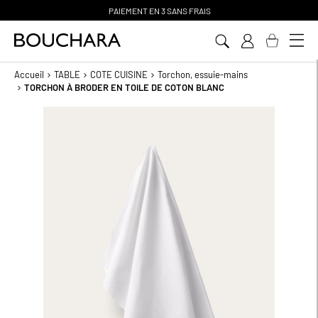
PAIEMENT EN 3 SANS FRAIS
Aller
au
contenu
Accueil
TABLE
COTE CUISINE
Torchon, essuie-mains
TORCHON À BRODER EN TOILE DE COTON BLANC
Passer
à
la
fin
de
la
galerie
d’images