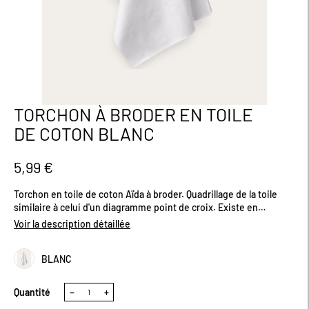
TORCHON À BRODER EN TOILE
Passer
au
DE COTON BLANC
début
de
la
5,99 €
Galerie
d’images
Torchon en toile de coton Aïda à broder. Quadrillage de la toile
similaire à celui d'un diagramme point de croix. Existe en
plusieurs coloris.Dimensions (cm) : H70 x L50
Voir la description détaillée
BLANC
Quantité
−
+