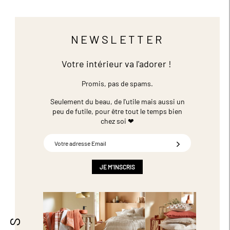
NEWSLETTER
Votre intérieur va l'adorer !
Promis, pas de spams.
Seulement du beau, de l'utile mais aussi un
peu de futile,
pour être tout le temps bien
chez soi ❤
Inscription
à
notre
newsletter
JE M'INSCRIS
: