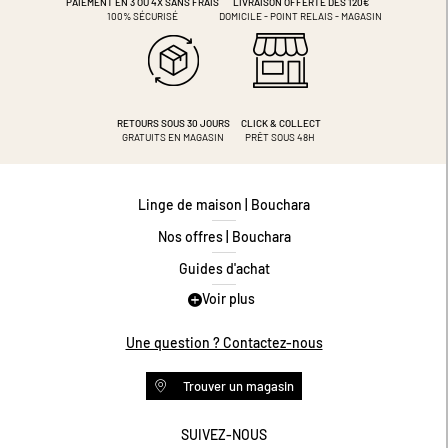
PAIEMENT EN 3 OU 4X
SANS FRAIS
LIVRAISON OFFERTE DÈS 120€
100% SÉCURISÉ
DOMICILE - POINT RELAIS - MAGASIN
RETOURS SOUS 30 JOURS
CLICK & COLLECT
GRATUITS EN MAGASIN
PRÊT SOUS 48H
Linge de maison | Bouchara
Nos offres | Bouchara
Guides d'achat
Voir plus
Guide des tailles
Guide matières
Une question ? Contactez-nous
Questions les plus fréquentes
Trouver un magasin
Programme de fidélité
Conditions des offres
SUIVEZ-NOUS