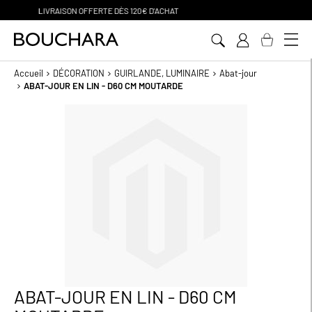
PAIEMENT EN 3 SANS FRAIS
Aller
au
contenu
Accueil
DÉCORATION
GUIRLANDE, LUMINAIRE
Abat-jour
ABAT-JOUR EN LIN - D60 CM MOUTARDE
Passer
à
la
fin
de
la
galerie
d’images
ABAT-JOUR EN LIN - D60 CM
Passer
au