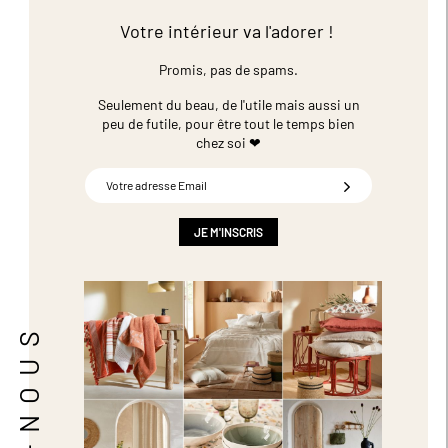
Votre intérieur va l'adorer !
Promis, pas de spams.
Seulement du beau, de l'utile mais aussi un
peu de futile,
pour être tout le temps bien
chez soi ❤
Inscription
à
notre
newsletter
JE M'INSCRIS
: