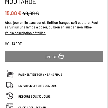
MOUTARDE
début
de
la
15,00 €
49,99 €
Galerie
d’images
Abat-jour en lin sans ourlet, finition franges soft couture. Peut
servir sur une lampe à poser, ou bien en suspension.Ultra-
tendance pour une déco slow-life. Existe en plusierus coloris.
Voir la description détaillée
Dimensions (cm) : D60 x H70
MOUTARDE
ÉPUISÉ
PAIEMENT EN 3 OU 4 X SANS FRAIS
LIVRAISON OFFERTE DÈS 120€
RETOURS SOUS 30 JOURS
CLICK & COLLECT 48H