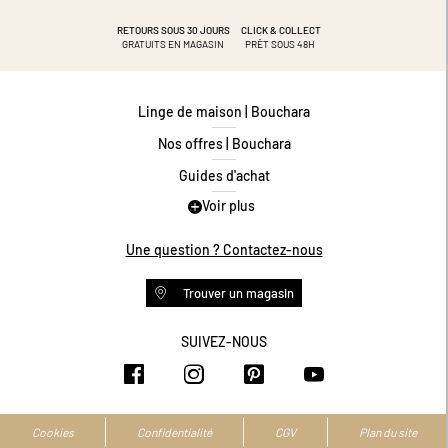
RETOURS SOUS 30 JOURS
CLICK & COLLECT
GRATUITS EN MAGASIN
PRÊT SOUS 48H
Linge de maison | Bouchara
Nos offres | Bouchara
Guides d'achat
Voir plus
Guide des tailles
Guide matières
Une question ? Contactez-nous
Questions les plus fréquentes
Trouver un magasin
Programme de fidélité
Conditions des offres
SUIVEZ-NOUS
https://www.facebook.com/bouchar
https://www.instagram.com/
https://www.pinteres
https://www.y
Livraison et retours
Espace professionnel
Accessibilité numérique
Cookies
Confidentialité
CGV
Plan du site