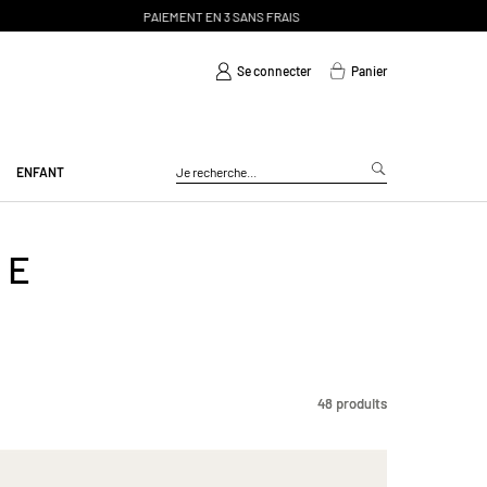
Se connecter
Panier
ENFANT
IE
48
48
produits
produits