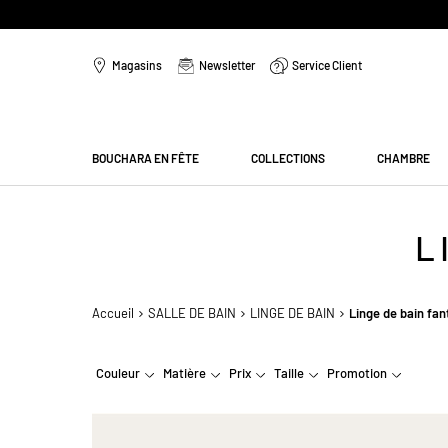
Aller
au
Magasins
Newsletter
Service Client
contenu
Menu
BOUCHARA EN FÊTE
COLLECTIONS
CHAMBRE
L
Accueil
SALLE DE BAIN
LINGE DE BAIN
Linge de bain fan
Couleur
Matière
Prix
Taille
Promotion