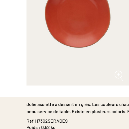
Passer
au
début
Jolie assiette à dessert en grès. Les couleurs chau
de
la
beau service de table. Existe en plusieurs coloris. 
Galerie
Ref
H7302SERADES
d’images
Poids :
0.52 kg