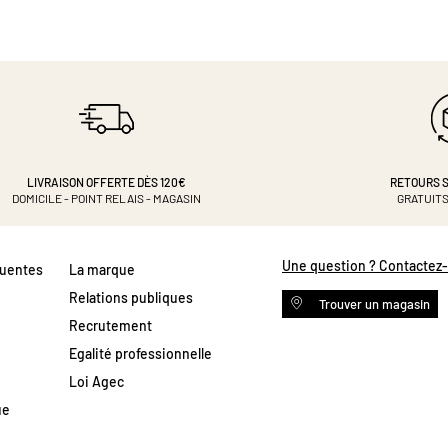
LIVRAISON OFFERTE DÈS 120€
RETOURS S
DOMICILE - POINT RELAIS - MAGASIN
GRATUITS
Une question ? Contactez
quentes
La marque
Relations publiques
Trouver un magasin
Recrutement
Egalité professionnelle
Loi Agec
ue