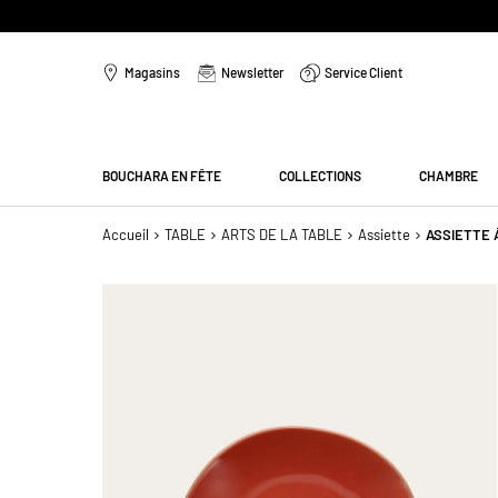
Aller
au
Magasins
Newsletter
Service Client
contenu
Menu
BOUCHARA EN FÊTE
COLLECTIONS
CHAMBRE
Accueil
TABLE
ARTS DE LA TABLE
Assiette
ASSIETTE 
Passer
à
la
fin
de
la
galerie
d’images