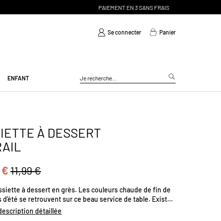
Se connecter
Panier
ENFANT
IETTE À DESSERT
AIL
 €
11,99 €
ssiette à dessert en grès. Les couleurs chaude de fin de
 d'été se retrouvent sur ce beau service de table. Existe
ieurs coloris. Passe au lave-vaisselle. Diamètre (cm) :
 description détaillée