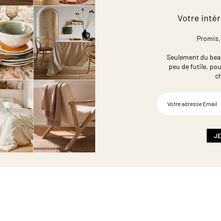
Votre intér
Promis,
Seulement du beau,
peu de futile,
pou
c
Inscription
à
notre
newsletter
:
JE