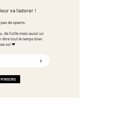
ieur va l'adorer !
 pas de spams.
 de l'utile mais aussi un
r être tout le temps bien
hez soi ❤
 M'INSCRIS