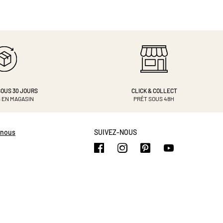
OUS 30 JOURS
CLICK & COLLECT
 EN MAGASIN
PRÊT SOUS 48H
-nous
SUIVEZ-NOUS
https://www.facebook.com/b
https://www.instagram.
https://www.pinte
https://www.