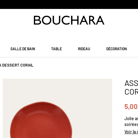
PAIEMENT EN 3 SANS FRAIS
SALLE DE BAIN
TABLE
RIDEAU
DÉCORATION
À DESSERT CORAIL
ASS
COR
5,00
Jolie a
soirées
en plus
Voir la
20.5.