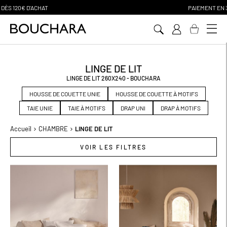
PAIEMENT EN 3 SANS FRAIS
Aller
au
contenu
LINGE DE LIT
LINGE DE LIT 260X240 - BOUCHARA
HOUSSE DE COUETTE UNIE
HOUSSE DE COUETTE À MOTIFS
TAIE UNIE
TAIE À MOTIFS
DRAP UNI
DRAP À MOTIFS
Accueil
CHAMBRE
LINGE DE LIT
VOIR LES FILTRES