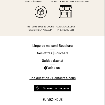
100% SÉCURISÉ
DOMICILE - POINT RELAIS - MAGASIN
RETOURS SOUS 30 JOURS
CLICK & COLLECT
GRATUITS EN MAGASIN
PRÊT SOUS 48H
Linge de maison | Bouchara
Nos offres | Bouchara
Guides d'achat
Voir plus
Guide des tailles
Guide matières
Une question ? Contactez-nous
Questions les plus fréquentes
Trouver un magasin
Programme de fidélité
Conditions des offres
SUIVEZ-NOUS
https://www.facebook.com/bouchar
https://www.instagram.com/
https://www.pinteres
https://www.y