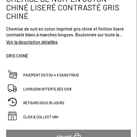
au
CHINÉ LISERÉ CONTRASTÉ GRIS
début
CHINÉ
de
la
Galerie
Chemise de nuit en coton imprimé gris chiné et finition liseré
d’images
contrasté blanc à manches longues. Boutonnée sur toute la
hauteur.
Voir la description détaillée
GRIS CHINÉ
PAIEMENT EN 3 OU 4 X SANS FRAIS
LIVRAISON OFFERTE DÈS 120€
RETOURS SOUS 30 JOURS
CLICK & COLLECT 48H