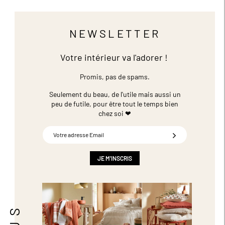
NEWSLETTER
Votre intérieur va l'adorer !
Promis, pas de spams.
Seulement du beau, de l'utile mais aussi un
peu de futile,
pour être tout le temps bien
chez soi ❤
Inscription
à
notre
newsletter
JE M'INSCRIS
: