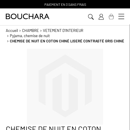
PAIEMENT EN 3 SANS FRAIS
Aller
au
contenu
Accueil
CHAMBRE
VETEMENT D'INTERIEUR
Pyjama, chemise de nuit
CHEMISE DE NUIT EN COTON CHINÉ LISERÉ CONTRASTÉ GRIS CHINÉ
Passer
à
la
fin
de
la
galerie
d’images
CHEMISE DE NUIT EN COTON
Passer