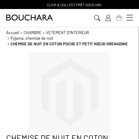
CLICK & COLLECT PR
Ê
T SOUS 48H
Aller
au
contenu
Accueil
CHAMBRE
VETEMENT D'INTERIEUR
Pyjama, chemise de nuit
CHEMISE DE NUIT EN COTON POCHE ET PETIT NŒUD GRENADINE
Passer
à
la
fin
de
la
galerie
d’images
CHEMISE DE NUIT EN COTON
Passer