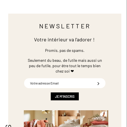
NEWSLETTER
Votre intérieur va l'adorer !
Promis, pas de spams.
Seulement du beau, de l'utile mais aussi un
peu de futile,
pour être tout le temps bien
chez soi ❤
Inscription
à
notre
newsletter
JE M'INSCRIS
: