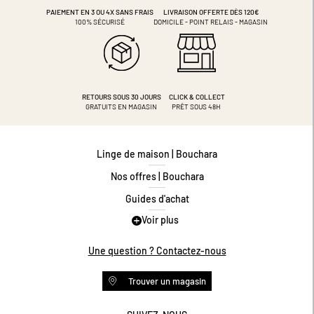
PAIEMENT EN 3 OU 4X
SANS FRAIS
LIVRAISON OFFERTE DÈS 120€
100% SÉCURISÉ
DOMICILE - POINT RELAIS - MAGASIN
RETOURS SOUS 30 JOURS
CLICK & COLLECT
GRATUITS EN MAGASIN
PRÊT SOUS 48H
Linge de maison | Bouchara
Nos offres | Bouchara
Guides d'achat
Voir plus
Guide des tailles
Guide matières
Une question ? Contactez-nous
Questions les plus fréquentes
Trouver un magasin
Programme de fidélité
Conditions des offres