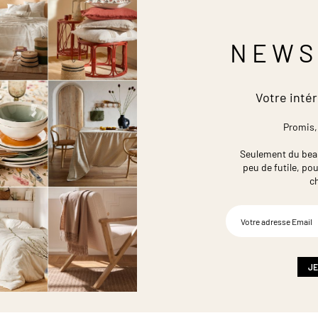
NEWS
Votre intér
Promis,
Seulement du beau,
peu de futile,
pou
c
Inscription
à
notre
newsletter
:
JE