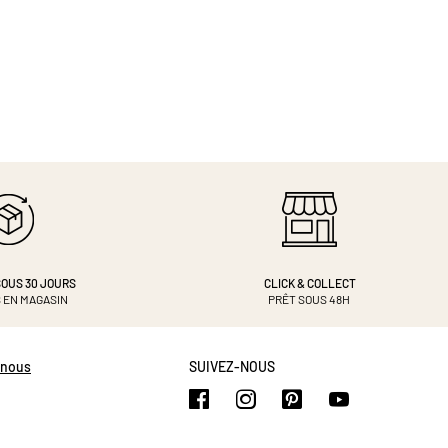
OUS 30 JOURS
CLICK & COLLECT
 EN MAGASIN
PRÊT SOUS 48H
-nous
SUIVEZ-NOUS
https://www.facebook.com/b
https://www.instagram.
https://www.pinte
https://www.