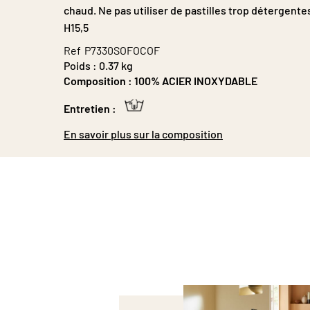
Galerie
chaud. Ne pas utiliser de pastilles trop détergente
d’images
H15,5
Ref
P7330SOFOCOF
Poids :
0.37 kg
Composition :
100% ACIER INOXYDABLE
Entretien :
En savoir plus sur la composition