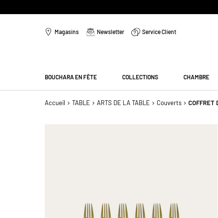
Aller
au
Magasins
Newsletter
Service Client
contenu
Menu
BOUCHARA EN FÊTE
COLLECTIONS
CHAMBRE
Accueil
TABLE
ARTS DE LA TABLE
Couverts
COFFRET 
Passer
à
la
fin
de
la
galerie
d’images