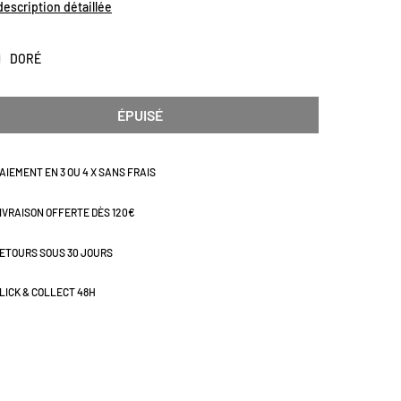
à la main est recommandé ou en lave-vaisselle au cycle le
 description détaillée
haud. Ne pas utiliser de pastilles trop détergentes.
en plusieurs coloris. Dimensions (cm): H15,5
DORÉ
ÉPUISÉ
AIEMENT EN 3 OU 4 X SANS FRAIS
IVRAISON OFFERTE DÈS 120€
ETOURS SOUS 30 JOURS
LICK & COLLECT 48H