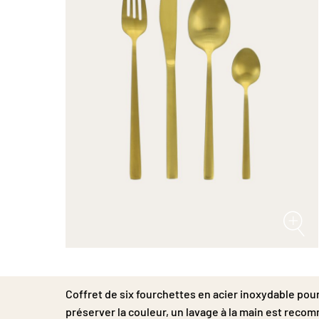
Passer
au
début
Coffret de six fourchettes en acier inoxydable pou
de
la
préserver la couleur, un lavage à la main est reco