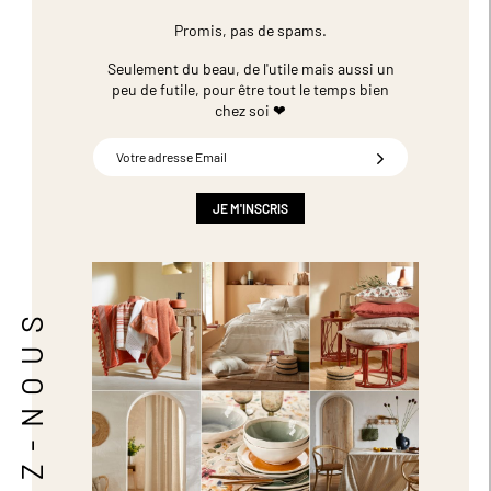
Promis, pas de spams.
Seulement du beau, de l'utile mais aussi un
peu de futile,
pour être tout le temps bien
chez soi ❤
Inscription
à
notre
newsletter
JE M'INSCRIS
:
SUIVEZ-NOUS