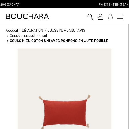
PAIEMENT EN 3 SANS FRAIS
Aller
au
contenu
Accueil
DÉCORATION
COUSSIN, PLAID, TAPIS
Coussin, coussin de sol
COUSSIN EN COTON UNI AVEC POMPONS EN JUTE ROUILLE
Passer
à
la
fin
de
la
galerie
d’images