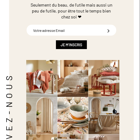
Seulement du beau, de l'utile mais aussi un
peu de futile,
pour être tout le temps bien
chez soi ❤
Inscription
à
notre
newsletter
JE M'INSCRIS
:
SUIVEZ-NOUS