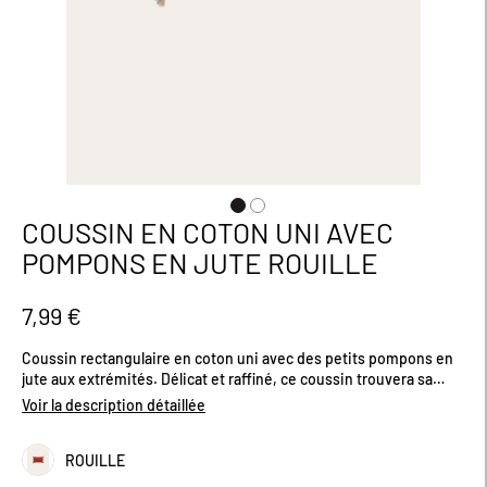
COUSSIN EN COTON UNI AVEC
Passer
au
POMPONS EN JUTE ROUILLE
début
de
la
7,99 €
Galerie
d’images
Coussin rectangulaire en coton uni avec des petits pompons en
jute aux extrémités. Délicat et raffiné, ce coussin trouvera sa
place sur un fauteuil ou un canapé. Décliné en plusieurs coloris.
Voir la description détaillée
Non déhoussable. Dimensions (cm) : H30 x L50
ROUILLE