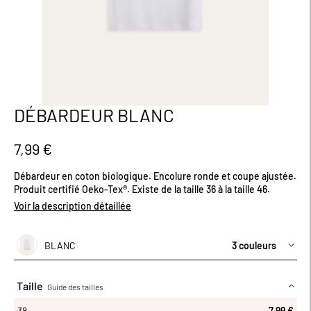
DÉBARDEUR BLANC
Passer
au
début
7,99 €
de
la
Débardeur en coton biologique. Encolure ronde et coupe ajustée.
Galerie
Produit certifié Oeko-Tex®. Existe de la taille 36 à la taille 46.
d’images
Voir la description détaillée
BLANC
3 couleurs
Taille
Guide des tailles
38
38
7,99 €