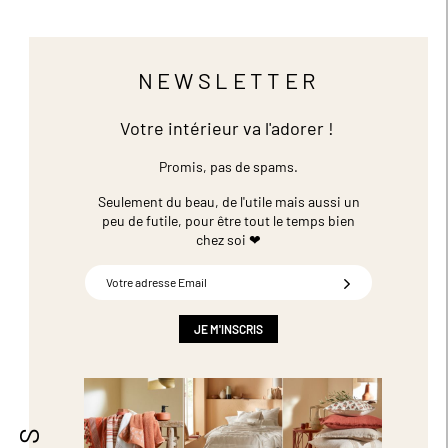
NEWSLETTER
Votre intérieur va l'adorer !
Promis, pas de spams.
Seulement du beau, de l'utile mais aussi un
peu de futile,
pour être tout le temps bien
chez soi ❤
Inscription
à
notre
newsletter
JE M'INSCRIS
: