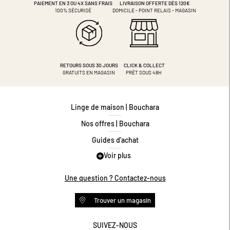
PAIEMENT EN 3 OU 4X
SANS FRAIS
LIVRAISON OFFERTE DÈS 120€
100% SÉCURISÉ
DOMICILE - POINT RELAIS - MAGASIN
RETOURS SOUS 30 JOURS
CLICK & COLLECT
GRATUITS EN MAGASIN
PRÊT SOUS 48H
Linge de maison | Bouchara
Nos offres | Bouchara
Guides d'achat
Voir plus
Guide des tailles
Guide matières
Une question ? Contactez-nous
Questions les plus fréquentes
Trouver un magasin
Programme de fidélité
Conditions des offres
SUIVEZ-NOUS