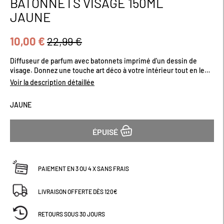
BATONNETS VISAGE 150ML
début
JAUNE
de
la
Galerie
10,00 €
22,99 €
d’images
Diffuseur de parfum avec batonnets imprimé d'un dessin de
visage. Donnez une touche art déco à votre intérieur tout en le
parfumant d'une belle odeur. Contenance (ml) : 150.Existe
Voir la description détaillée
plusieurs senteurs.
JAUNE
ÉPUISÉ
PAIEMENT EN 3 OU 4 X SANS FRAIS
LIVRAISON OFFERTE DÈS 120€
RETOURS SOUS 30 JOURS