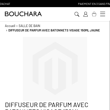
PAIEMENT EN 3 SANS FRAIS
Aller
au
contenu
Accueil
SALLE DE BAIN
DIFFUSEUR DE PARFUM AVEC BATONNETS VISAGE 150ML JAUNE
Passer
à
la
fin
de
la
galerie
d’images
DIFFUSEUR DE PARFUM AVEC
Passer
au