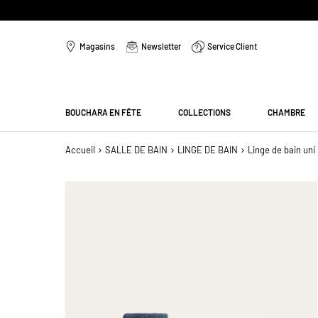
Aller
au
Magasins
Newsletter
Service Client
contenu
Menu
BOUCHARA EN FÊTE
COLLECTIONS
CHAMBRE
Accueil
SALLE DE BAIN
LINGE DE BAIN
Linge de bain uni
Passer
à
la
fin
de
la
galerie
d’images