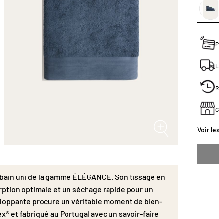
Portuga
respect
s’adapt
salle d
ou drap
P
L
R
C
Voir le
e bain uni de la gamme ÉLÉGANCE. Son tissage en
rption optimale et un séchage rapide pour un
loppante procure un véritable moment de bien-
x® et fabriqué au Portugal avec un savoir-faire