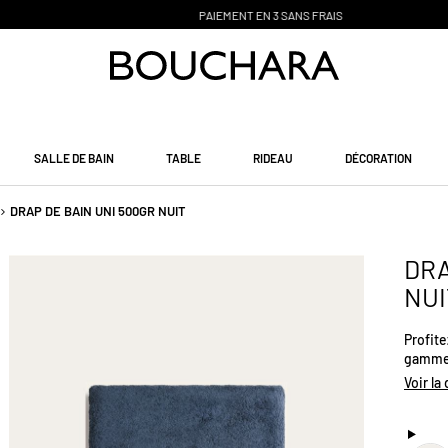
PAIEMENT EN 3 SANS FRAIS
SALLE DE BAIN
TABLE
RIDEAU
DÉCORATION
DRAP DE BAIN UNI 500GR NUIT
DRA
NUI
Profite
gamme 
gr/m²)
Voir la
pour u
envelo
chaque