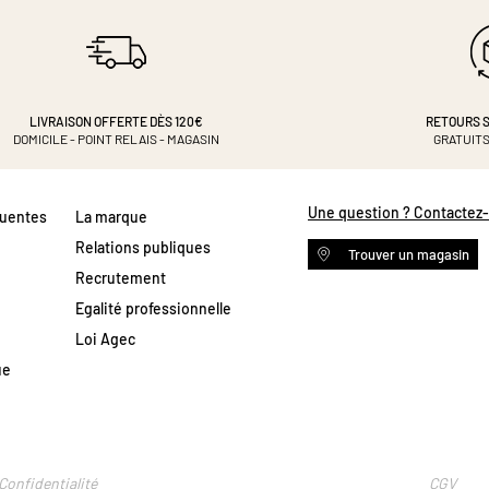
LIVRAISON OFFERTE DÈS 120€
RETOURS S
DOMICILE - POINT RELAIS - MAGASIN
GRATUITS
Une question ? Contactez
quentes
La marque
Relations publiques
Trouver un magasin
Recrutement
Egalité professionnelle
Loi Agec
ue
Confidentialité
CGV