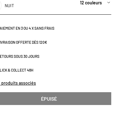
l avec un savoir-faire textile reconnu, il allie qualité et
12 couleurs
NUIT
 de l’environnement. Décliné en plusieurs coloris, il
e à tous les styles et apporte une touche élégante à votre
e bain. Disponible en format drap de douche 70 x 140 cm
 de bain 100 x 150 cm.
AIEMENT EN 3 OU 4 X SANS FRAIS
IVRAISON OFFERTE DÈS 120€
ETOURS SOUS 30 JOURS
LICK & COLLECT 48H
s produits associés
ÉPUISÉ