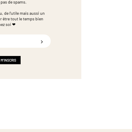
 pas de spams.
 de l'utile mais aussi un
r être tout le temps bien
hez soi ❤
 M'INSCRIS