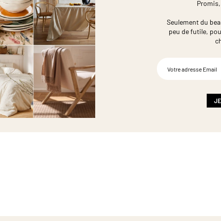
Promis,
Seulement du beau,
peu de futile,
pou
c
Inscription
à
notre
newsletter
:
JE