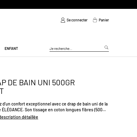
Se connecter
Panier
ENFANT
P DE BAIN UNI 500GR
T
z d’un confort exceptionnel avec ce drap de bain uni de la
ÉLÉGANCE. Son tissage en coton longues fibres (500
 garantit une absorption optimale et un séchage rapide
 description détaillée
n usage quotidien agréable. Sa grande douceur
ppante procure un véritable moment de bien-être après
 bain ou douche. Certifié Oeko-Tex® et fabriqué au