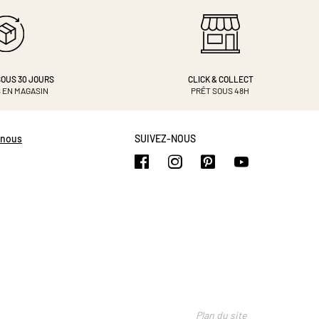
OUS 30 JOURS
CLICK & COLLECT
 EN MAGASIN
PRÊT SOUS 48H
-nous
SUIVEZ-NOUS
https://www.facebook.com/b
https://www.instagram.
https://www.pinte
https://www.
Plan du site