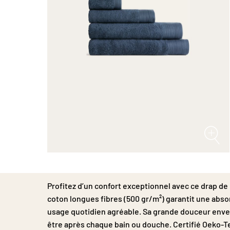
Passer
au
début
Profitez d’un confort exceptionnel avec ce drap d
de
la
coton longues fibres (500 gr/m²) garantit une abso
Galerie
usage quotidien agréable. Sa grande douceur enve
d’images
être après chaque bain ou douche. Certifié Oeko-Te