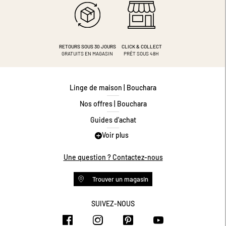
RETOURS SOUS 30 JOURS
CLICK & COLLECT
GRATUITS EN MAGASIN
PRÊT SOUS 48H
Linge de maison | Bouchara
Nos offres | Bouchara
Guides d'achat
Voir plus
Guide des tailles
Guide matières
Une question ? Contactez-nous
Questions les plus fréquentes
Trouver un magasin
Programme de fidélité
Conditions des offres
SUIVEZ-NOUS
https://www.facebook.com/bouchar
https://www.instagram.com/
https://www.pinteres
https://www.y
Livraison et retours