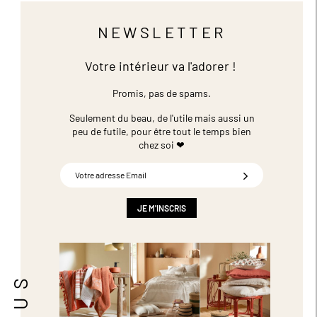
NEWSLETTER
Votre intérieur va l'adorer !
Promis, pas de spams.
Seulement du beau, de l'utile mais aussi un
peu de futile,
pour être tout le temps bien
chez soi ❤
Inscription
à
notre
newsletter
JE M'INSCRIS
: