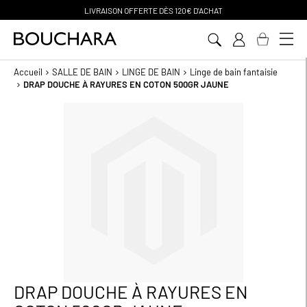
CHAT
PAIEMENT EN 3 SANS FRAIS
Aller
au
contenu
Accueil
SALLE DE BAIN
LINGE DE BAIN
Linge de bain fantaisie
DRAP DOUCHE À RAYURES EN COTON 500GR JAUNE
Passer
à
la
fin
de
la
galerie
d’images
DRAP DOUCHE À RAYURES EN
Passer
au