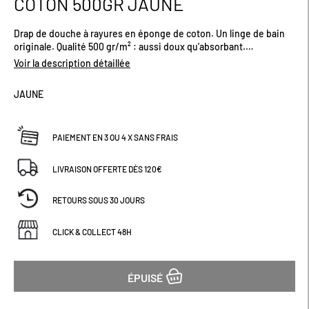
COTON 500GR JAUNE
début
de
Drap de douche à rayures en éponge de coton. Un linge de bain
la
originale. Qualité 500 gr/m² : aussi doux qu'absorbant.
Galerie
Dimensions (cm) : H130 x L70Existe en plusieurs coloris.
d’images
Voir la description détaillée
JAUNE
PAIEMENT EN 3 OU 4 X SANS FRAIS
LIVRAISON OFFERTE DÈS 120€
RETOURS SOUS 30 JOURS
CLICK & COLLECT 48H
ÉPUISÉ