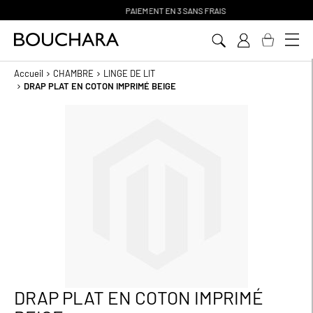
PAIEMENT EN 3 SANS FRAIS
Aller
au
contenu
Accueil
CHAMBRE
LINGE DE LIT
DRAP PLAT EN COTON IMPRIMÉ BEIGE
Passer
à
la
fin
de
la
galerie
d’images
DRAP PLAT EN COTON IMPRIMÉ
Passer
au