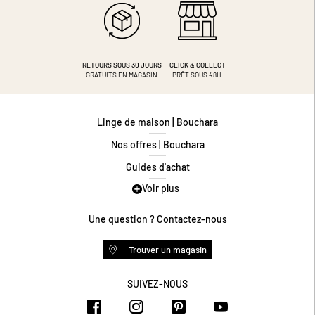
RETOURS SOUS 30 JOURS
CLICK & COLLECT
GRATUITS EN MAGASIN
PRÊT SOUS 48H
Linge de maison | Bouchara
Nos offres | Bouchara
Guides d'achat
Voir plus
Guide des tailles
Guide matières
Une question ? Contactez-nous
Questions les plus fréquentes
Trouver un magasin
Programme de fidélité
Conditions des offres
SUIVEZ-NOUS
https://www.facebook.com/bouchar
https://www.instagram.com/
https://www.pinteres
https://www.y
Livraison et retours