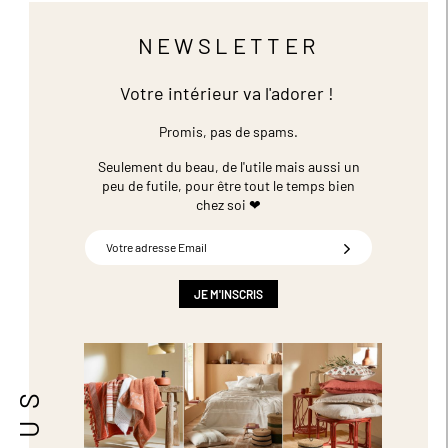
NEWSLETTER
Votre intérieur va l'adorer !
Promis, pas de spams.
Seulement du beau, de l'utile mais aussi un
peu de futile,
pour être tout le temps bien
chez soi ❤
Inscription
à
notre
newsletter
JE M'INSCRIS
: