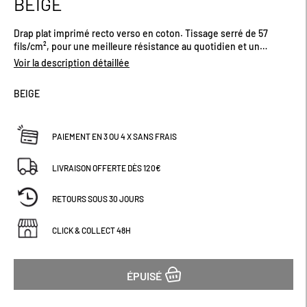
BEIGE
début
de
Drap plat imprimé recto verso en coton. Tissage serré de 57
la
fils/cm², pour une meilleure résistance au quotidien et un
Galerie
entretien facile. Garantit confort, souplesse et une grande
d’images
Voir la description détaillée
douceur.Dimensions (cm) : H290 x L240
BEIGE
PAIEMENT EN 3 OU 4 X SANS FRAIS
LIVRAISON OFFERTE DÈS 120€
RETOURS SOUS 30 JOURS
CLICK & COLLECT 48H
ÉPUISÉ