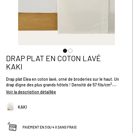
DRAP PLAT EN COTON LAVÉ
Passer
au
KAKI
début
de
Drap plat Elea en coton lavé, orné de broderies sur le haut. Un
la
drap digne des plus grands hôtels ! Densité de 57 fils/cm².
Galerie
Dimensions : 270 x 290 cm.
d’images
Voir la description détaillée
KAKI
PAIEMENT EN 3 OU 4 X SANS FRAIS