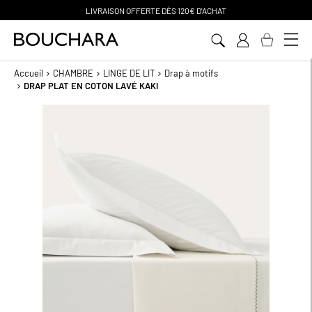
PAIEMENT EN 3 SANS FRAIS
Aller
au
contenu
Accueil
CHAMBRE
LINGE DE LIT
Drap à motifs
DRAP PLAT EN COTON LAVÉ KAKI
Passer
à
la
fin
de
la
galerie
d’images