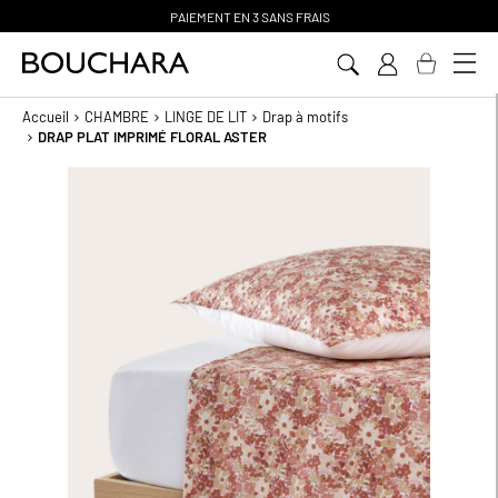
PAIEMENT EN 3 SANS FRAIS
Aller
au
contenu
Accueil
CHAMBRE
LINGE DE LIT
Drap à motifs
DRAP PLAT IMPRIMÉ FLORAL ASTER
Passer
à
la
fin
de
la
galerie
d’images