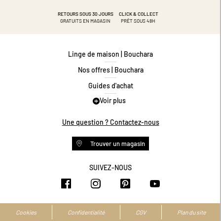
RETOURS SOUS 30 JOURS
CLICK & COLLECT
GRATUITS EN MAGASIN
PRÊT SOUS 48H
Linge de maison | Bouchara
Nos offres | Bouchara
Guides d'achat
Voir plus
Guide des tailles
Guide matières
Une question ? Contactez-nous
Questions les plus fréquentes
Trouver un magasin
Programme de fidélité
Conditions des offres
SUIVEZ-NOUS
https://www.facebook.com/bouchar
https://www.instagram.com/
https://www.pinteres
https://www.y
Livraison et retours
Espace professionnel
Accessibilité numérique
Cookies
Confidentialité
CGV
Plan du site