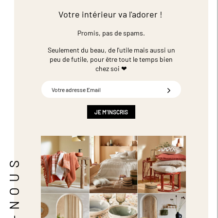
Votre intérieur va l'adorer !
Promis, pas de spams.
Seulement du beau, de l'utile mais aussi un
peu de futile,
pour être tout le temps bien
chez soi ❤
Inscription
à
notre
newsletter
JE M'INSCRIS
: