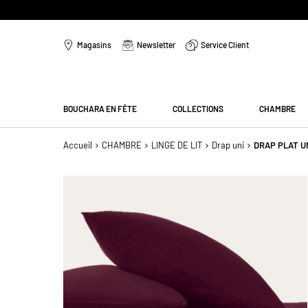
Aller
au
Magasins
Newsletter
Service Client
contenu
Menu
BOUCHARA EN FÊTE
COLLECTIONS
CHAMBRE
Accueil
CHAMBRE
LINGE DE LIT
Drap uni
DRAP PLAT UN
Passer
à
la
fin
de
la
galerie
d’images