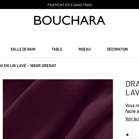
PAIEMENT EN 3 SANS FRAIS
SALLE DE BAIN
TABLE
RIDEAU
DÉCORATION
I EN LIN LAVÉ - 165GR GRENAT
DRA
LAV
Vous re
facile 
lin lav
Voir la
l'été g
excepti
l'hiver