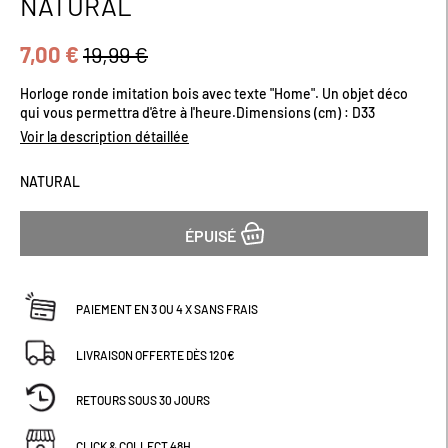
NATURAL
début
de
la
7,00 €
19,99 €
Galerie
d’images
Horloge ronde imitation bois avec texte "Home". Un objet déco
qui vous permettra d'être à l'heure.Dimensions (cm) : D33
Voir la description détaillée
NATURAL
ÉPUISÉ
PAIEMENT EN 3 OU 4 X SANS FRAIS
LIVRAISON OFFERTE DÈS 120€
RETOURS SOUS 30 JOURS
CLICK & COLLECT 48H