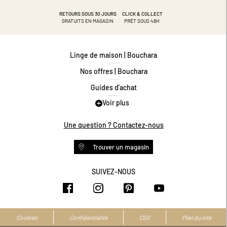
RETOURS SOUS 30 JOURS
CLICK & COLLECT
GRATUITS EN MAGASIN
PRÊT SOUS 48H
Linge de maison | Bouchara
Nos offres | Bouchara
Guides d'achat
Voir plus
Guide des tailles
Guide matières
Une question ? Contactez-nous
Questions les plus fréquentes
Trouver un magasin
Programme de fidélité
Conditions des offres
SUIVEZ-NOUS
https://www.facebook.com/bouchar
https://www.instagram.com/
https://www.pinteres
https://www.y
Livraison et retours
Espace professionnel
Accessibilité numérique
Cookies
Confidentialité
CGV
Plan du site