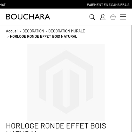
PAIEMENT EN 3 SANS FRAIS
Aller
au
contenu
Accueil
DÉCORATION
DECORATION MURALE
HORLOGE RONDE EFFET BOIS NATURAL
Passer
à
la
fin
de
la
galerie
d’images
HORLOGE RONDE EFFET BOIS
Passer
au