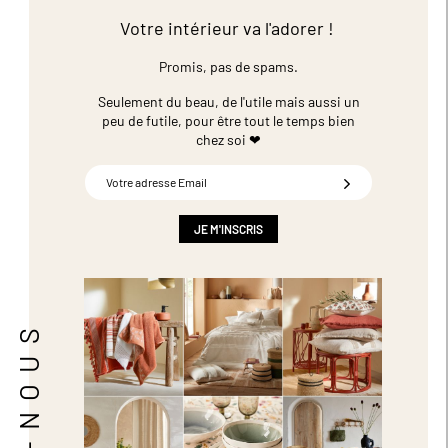
Votre intérieur va l'adorer !
Promis, pas de spams.
Seulement du beau, de l'utile mais aussi un
peu de futile,
pour être tout le temps bien
chez soi ❤
Inscription
à
notre
newsletter
JE M'INSCRIS
: