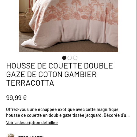
HOUSSE DE COUETTE DOUBLE
Passer
au
GAZE DE COTON GAMBIER
début
TERRACOTTA
de
la
Galerie
99,99 €
d’images
Offrez-vous une échappée exotique avec cette magnifique
housse de couette en double gaze tissée jacquard. Décorée d'un
délicat motif de palmiers en ligne sur le devant et d'un revers uni,
Voir la description détaillée
la collection GAMBIER apporte une ambiance nature dans votre
chambre. Grâce au procédé jacquard, le motif est intégré