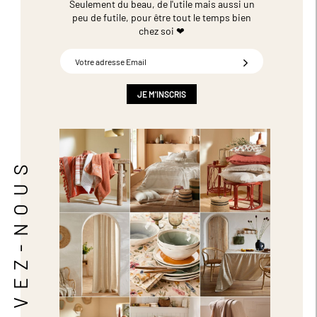
Seulement du beau, de l'utile mais aussi un
peu de futile,
pour être tout le temps bien
chez soi ❤
Inscription
à
notre
newsletter
JE M'INSCRIS
:
SUIVEZ-NOUS