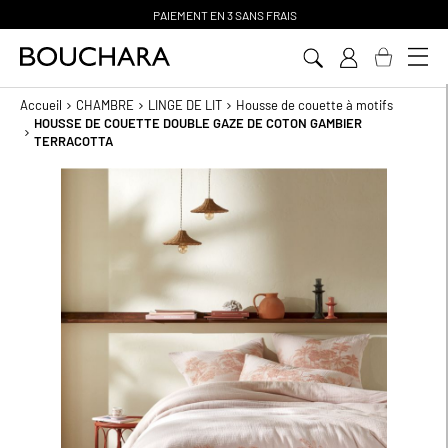
PAIEMENT EN 3 SANS FRAIS
Aller
au
contenu
Accueil
CHAMBRE
LINGE DE LIT
Housse de couette à motifs
HOUSSE DE COUETTE DOUBLE GAZE DE COTON GAMBIER
TERRACOTTA
Passer
à
la
fin
de
la
galerie
d’images