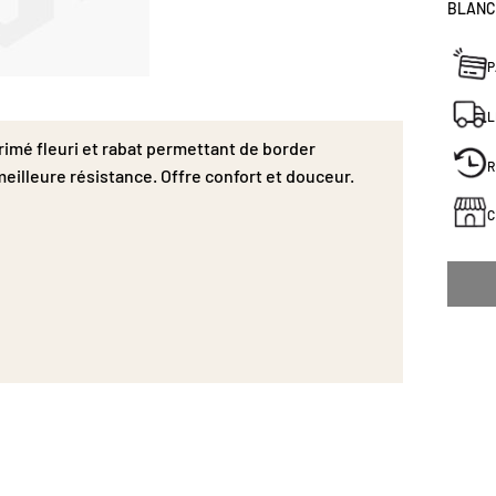
BLANC
P
L
rimé fleuri et rabat permettant de border
R
meilleure résistance. Offre confort et douceur.
C