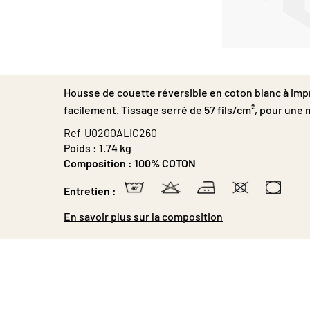
Passer
au
début
Housse de couette réversible en coton blanc à imp
de
la
facilement. Tissage serré de 57 fils/cm², pour une 
Galerie
Ref
U0200ALIC260
d’images
Poids :
1.74 kg
Composition :
100% COTON
Entretien :
En savoir plus sur la composition