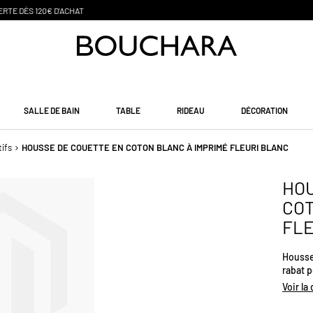
PAIEMENT EN 3 SANS FRAIS
SALLE DE BAIN
TABLE
RIDEAU
DÉCORATION
ifs
HOUSSE DE COUETTE EN COTON BLANC À IMPRIMÉ FLEURI BLANC
HOU
COT
FLE
Housse 
rabat 
fils/cm
Voir la
douceu