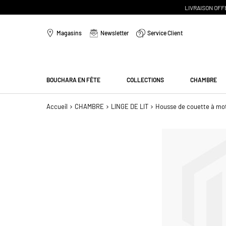
Aller
au
Magasins
Newsletter
Service Client
contenu
Menu
BOUCHARA EN FÊTE
COLLECTIONS
CHAMBRE
Accueil
CHAMBRE
LINGE DE LIT
Housse de couette à mot
Passer
à
la
fin
de
la
galerie
d’images