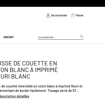
Se connecter
Panier
ENFANT
SSE DE COUETTE EN
ON BLANC À IMPRIMÉ
URI BLANC
de couette réversible en coton blanc à imprimé fleuri et
permettant de border facilement. Tissage serré de 57
², pour une meilleure résistance. Offre confort et
 description détaillée
r.