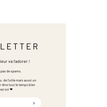
LETTER
ieur va l'adorer !
 pas de spams.
 de l'utile mais aussi un
r être tout le temps bien
hez soi ❤