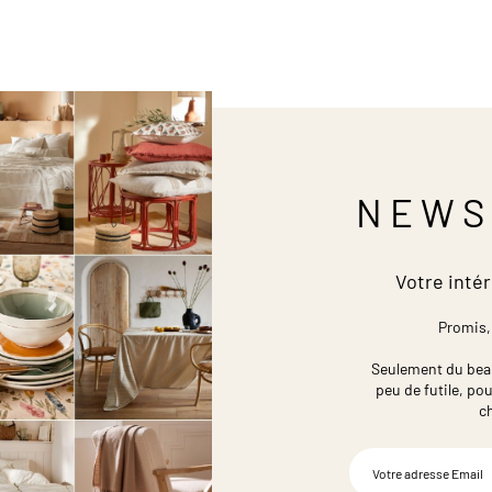
NEWS
Votre intér
Promis,
Seulement du beau,
peu de futile,
pou
c
Inscription
à