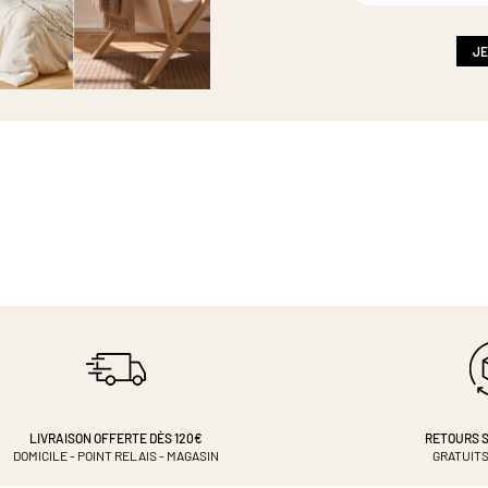
notre
newsletter
:
JE
LIVRAISON OFFERTE DÈS 120€
RETOURS S
DOMICILE - POINT RELAIS - MAGASIN
GRATUITS