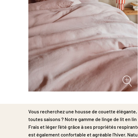
Passer
au
début
Vous recherchez une housse de couette élégante, ré
de
la
toutes saisons ? Notre gamme de linge de lit en lin 
Galerie
Frais et léger l'été grâce à ses propriétés respiran
d’images
est également confortable et agréable l'hiver. Nat