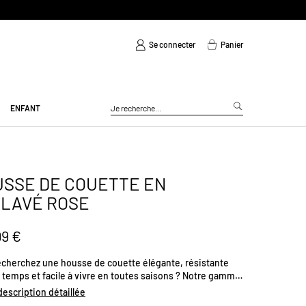
Se connecter
Panier
ENFANT
SSE DE COUETTE EN
 LAVÉ ROSE
99 €
echerchez une housse de couette élégante, résistante
 temps et facile à vivre en toutes saisons ? Notre gamme
e de lit en lin lavé uni 165 gr/m² "LIND" est faite pour vous
 description détaillée
 et léger l'été grâce à ses propriétés respirantes et