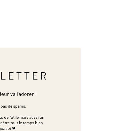
LETTER
ieur va l'adorer !
 pas de spams.
 de l'utile mais aussi un
r être tout le temps bien
hez soi ❤