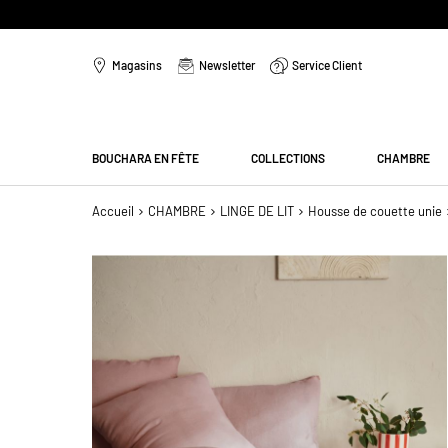
Aller
au
Magasins
Newsletter
Service Client
contenu
Menu
BOUCHARA EN FÊTE
COLLECTIONS
CHAMBRE
Accueil
CHAMBRE
LINGE DE LIT
Housse de couette unie
Passer
à
la
fin
de
la
galerie
d’images