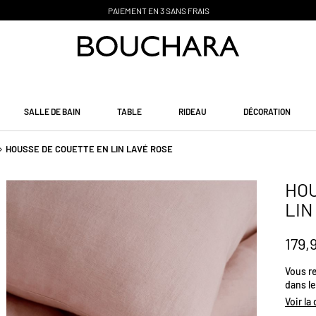
PAIEMENT EN 3 SANS FRAIS
SALLE DE BAIN
TABLE
RIDEAU
DÉCORATION
HOUSSE DE COUETTE EN LIN LAVÉ ROSE
HOU
LIN
179,
Vous r
dans le
de ling
Voir la
! Frais