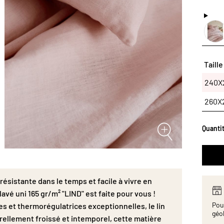
thermo
confort
intempo
repassa
au fil 
couette
P0200L
Taille
Flax™,
240
240X
d’une 
ZÉRO DÉ
260X
Quanti
sistante dans le temps et facile à vivre en
lavé uni 165 gr/m² "LIND" est faite pour vous !
Pour
tes et thermorégulatrices exceptionnelles, le lin
géo
urellement froissé et intemporel, cette matière