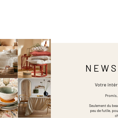
NEWS
Votre intér
Promis,
Seulement du beau,
peu de futile,
pou
c