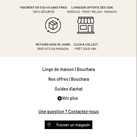
PAIEMENT EN 3 OU 4X
SANS FRAIS
LIVRAISON OFFERTE DÈS 120€
100% SÉCURISÉ
DOMICILE - POINT RELAIS - MAGASIN
RETOURS SOUS 30 JOURS
CLICK & COLLECT
GRATUITS EN MAGASIN
PRÊT SOUS 48H
Linge de maison | Bouchara
Nos offres | Bouchara
Guides d'achat
Voir plus
Guide des tailles
Guide matières
Une question ? Contactez-nous
Questions les plus fréquentes
Trouver un magasin
Programme de fidélité