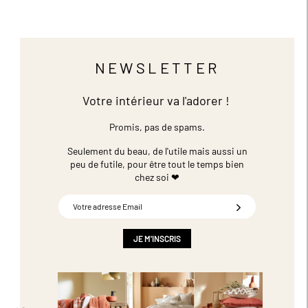
NEWSLETTER
Votre intérieur va l'adorer !
Promis, pas de spams.
Seulement du beau, de l'utile mais aussi un
peu de futile,
pour être tout le temps bien
chez soi ❤
Inscription
à
notre
newsletter
JE M'INSCRIS
: