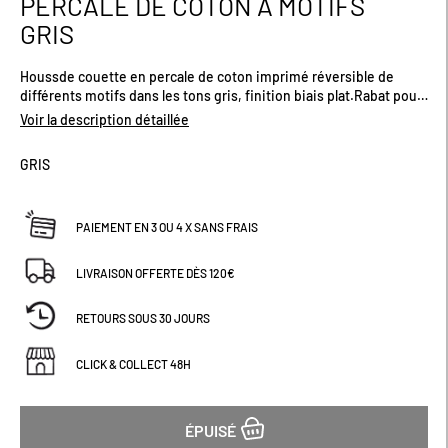
PERCALE DE COTON À MOTIFS
début
GRIS
de
la
Galerie
Houssde couette en percale de coton imprimé réversible de
d’images
différents motifs dans les tons gris, finition biais plat.Rabat pour
border facilement le bas de votre lit.Tissage serré de 70fils/cm² :
Voir la description détaillée
garantit douceur et confort.Plusieurs tailles disponibles.
GRIS
PAIEMENT EN 3 OU 4 X SANS FRAIS
LIVRAISON OFFERTE DÈS 120€
RETOURS SOUS 30 JOURS
CLICK & COLLECT 48H
ÉPUISÉ