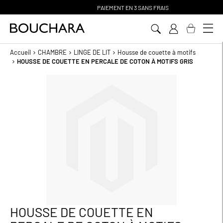
PAIEMENT EN 3 SANS FRAIS
Aller
au
contenu
Accueil
CHAMBRE
LINGE DE LIT
Housse de couette à motifs
HOUSSE DE COUETTE EN PERCALE DE COTON À MOTIFS GRIS
Passer
à
la
fin
de
la
galerie
d’images
HOUSSE DE COUETTE EN
Passer
au