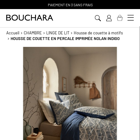
PAIEMENT EN 3 SANS FRAIS
Aller
au
contenu
Accueil
CHAMBRE
LINGE DE LIT
Housse de couette à motifs
HOUSSE DE COUETTE EN PERCALE IMPRIMÉE NOLAN INDIGO
Passer
à
la
fin
de
la
galerie
d’images