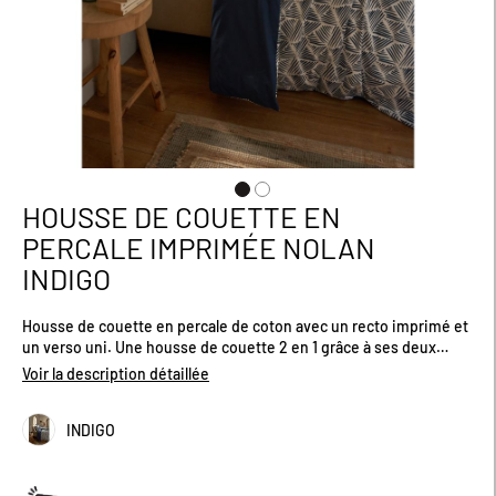
HOUSSE DE COUETTE EN
Passer
au
PERCALE IMPRIMÉE NOLAN
début
INDIGO
de
la
Galerie
Housse de couette en percale de coton avec un recto imprimé et
d’images
un verso uni. Une housse de couette 2 en 1 grâce à ses deux
faces. Finition bouteille pour border le lit. Certifiée OEKO-TEX®.
Voir la description détaillée
Existe en plusieurs dimensions.
INDIGO