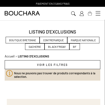
PAIEMENT EN 3 SANS FRAIS
Aller
au
contenu
LISTING D'EXCLUSIONS
BOUTIQUE BRETONNE
CONTREMARQUE
MARQUE NATIONALE
SACHERIE
BLACK FRIDAY
BF
Accueil
LISTING D'EXCLUSIONS
VOIR LES FILTRES
Nous ne pouvons pas trouver de produits correspondants à la
sélection.