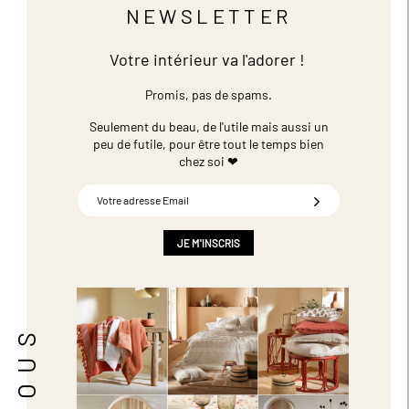
NEWSLETTER
Votre intérieur va l'adorer !
Promis, pas de spams.
Seulement du beau, de l'utile mais aussi un
peu de futile,
pour être tout le temps bien
chez soi ❤
Inscription
à
notre
newsletter
JE M'INSCRIS
: