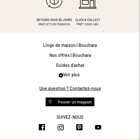
RETOURS SOUS 30 JOURS
CLICK & COLLECT
GRATUITS EN MAGASIN
PRÊT SOUS 48H
Linge de maison | Bouchara
Nos offres | Bouchara
Guides d'achat
Voir plus
Guide des tailles
Guide matières
Une question ? Contactez-nous
Questions les plus fréquentes
Trouver un magasin
Programme de fidélité
Conditions des offres
SUIVEZ-NOUS
https://www.facebook.com/bouchar
https://www.instagram.com/
https://www.pinteres
https://www.y
Livraison et retours
Espace professionnel