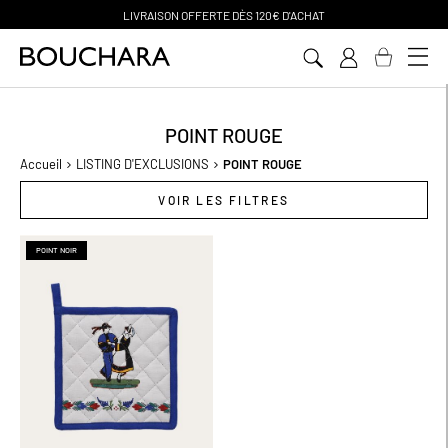
 D
ÈS 120€ D'ACHAT
PAIEMENT EN 
Aller
au
contenu
POINT ROUGE
Accueil
LISTING D'EXCLUSIONS
POINT ROUGE
VOIR LES FILTRES
POINT NOIR