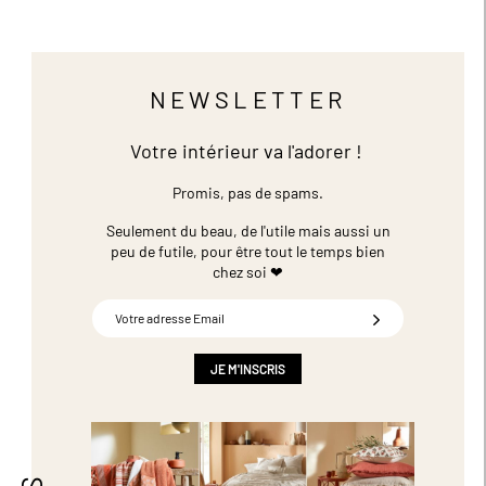
NEWSLETTER
Votre intérieur va l'adorer !
Promis, pas de spams.
Seulement du beau, de l'utile mais aussi un
peu de futile,
pour être tout le temps bien
chez soi ❤
Inscription
à
notre
newsletter
JE M'INSCRIS
: