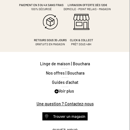
PAIEMENT EN 3 OU 4X
SANS FRAIS
LIVRAISON OFFERTE DÈS 120€
100% SÉCURISÉ
DOMICILE - POINT RELAIS - MAGASIN
RETOURS SOUS 30 JOURS
CLICK & COLLECT
GRATUITS EN MAGASIN
PRÊT SOUS 48H
Linge de maison | Bouchara
Nos offres | Bouchara
Guides d'achat
Voir plus
Guide des tailles
Guide matières
Une question ? Contactez-nous
Questions les plus fréquentes
Trouver un magasin
Programme de fidélité
Conditions des offres