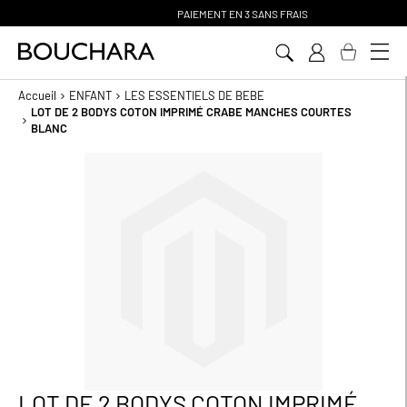
PAIEMENT EN 3 SANS FRAIS
Aller
au
contenu
Accueil
ENFANT
LES ESSENTIELS DE BEBE
LOT DE 2 BODYS COTON IMPRIMÉ CRABE MANCHES COURTES
BLANC
Passer
à
la
fin
de
la
galerie
d’images
LOT DE 2 BODYS COTON IMPRIMÉ
Passer