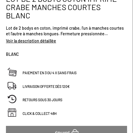
au
CRABE MANCHES COURTES
début
BLANC
de
la
Galerie
Lot de 2 bodys en coton, imprimé crabe, l'un à manches courtes
d’images
et l'autre à manches longues. Fermeture pressionnée
entrejambes. Ouverture pressionnée devant du 1 au 6 mois, et
Voir la description détaillée
ouverture américaine du 9au 23 mois.
BLANC
PAIEMENT EN 3 OU 4 X SANS FRAIS
LIVRAISON OFFERTE DÈS 120€
RETOURS SOUS 30 JOURS
CLICK & COLLECT 48H