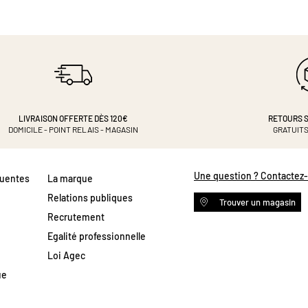
LIVRAISON OFFERTE DÈS 120€
RETOURS S
DOMICILE - POINT RELAIS - MAGASIN
GRATUITS
Une question ? Contactez
quentes
La marque
Relations publiques
Trouver un magasin
Recrutement
Egalité professionnelle
Loi Agec
ue