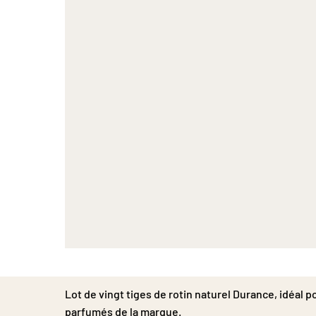
Passer
au
début
Lot de vingt tiges de rotin naturel Durance, idéal 
de
la
parfumés de la marque.