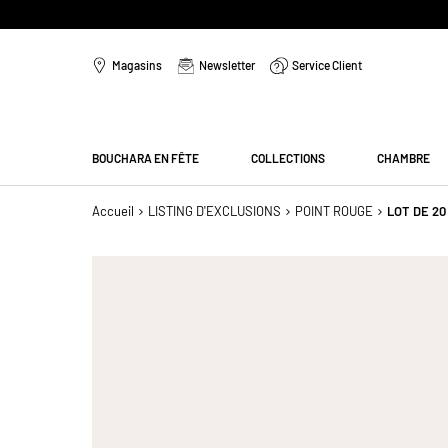
Aller
au
Magasins
Newsletter
Service Client
contenu
Menu
BOUCHARA EN FÊTE
COLLECTIONS
CHAMBRE
Accueil
LISTING D'EXCLUSIONS
POINT ROUGE
LOT DE 2
Passer
à
la
fin
de
la
galerie
d’images