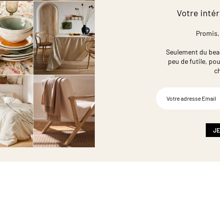
Votre intér
Promis,
Seulement du beau,
peu de futile,
pou
c
Inscription
à
notre
newsletter
:
JE