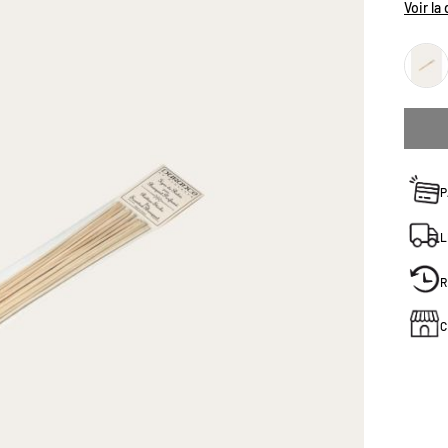
Voir la
P
L
R
C