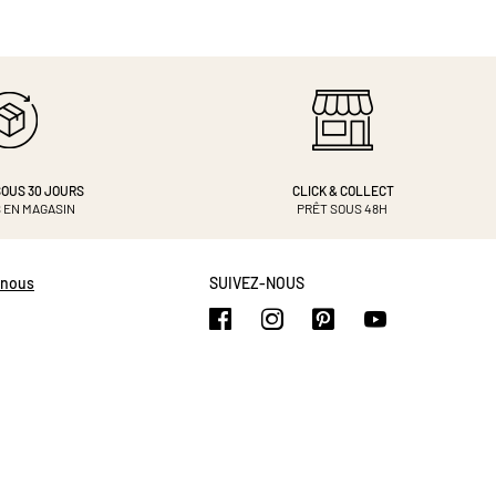
OUS 30 JOURS
CLICK & COLLECT
 EN MAGASIN
PRÊT SOUS 48H
-nous
SUIVEZ-NOUS
https://www.facebook.com/b
https://www.instagram.
https://www.pinte
https://www.