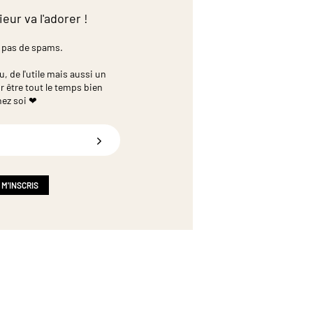
ieur va l'adorer !
 pas de spams.
 de l'utile mais aussi un
r être tout le temps bien
hez soi ❤
 M'INSCRIS