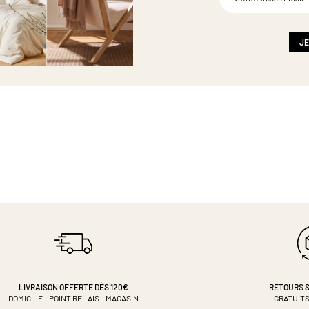
à
notre
newsletter
:
JE
LIVRAISON OFFERTE DÈS 120€
RETOURS S
DOMICILE - POINT RELAIS - MAGASIN
GRATUITS