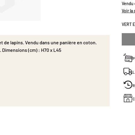
Vendu d
maison
Voir la
VERT 
et de lapins. Vendu dans une panière en coton.
. Dimensions (cm) : H70 x L45
P
L
R
C