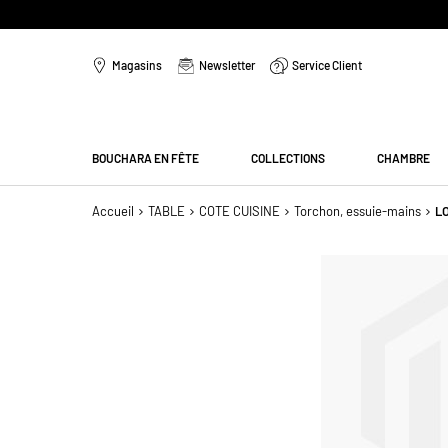
Aller
au
Magasins
Newsletter
Service Client
contenu
Menu
BOUCHARA EN FÊTE
COLLECTIONS
CHAMBRE
Accueil
TABLE
COTE CUISINE
Torchon, essuie-mains
L
Passer
à
la
fin
de
la
galerie
d’images