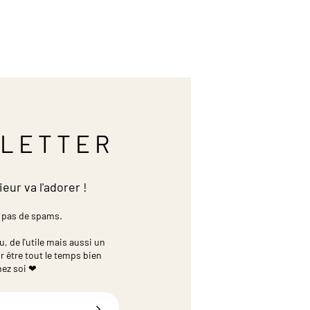
LETTER
ieur va l'adorer !
 pas de spams.
 de l'utile mais aussi un
r être tout le temps bien
hez soi ❤