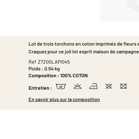
Passer
au
début
de
Lot de trois torchons en coton imprimés de fleurs 
la
Craquez pour ce joli lot esprit maison de campagne
Galerie
d’images
Ref
Z7200LAPI045
Poids :
0.54 kg
Composition :
100% COTON
Entretien :
En savoir plus sur la composition