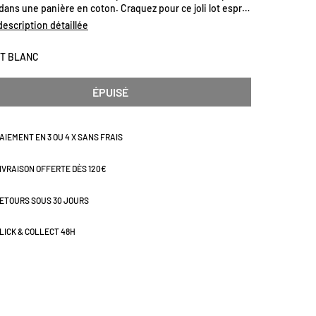
ans une panière en coton. Craquez pour ce joli lot esprit
 de campagne. Dimensions (cm) : H70 x L45
 description détaillée
ET BLANC
ÉPUISÉ
AIEMENT EN 3 OU 4 X SANS FRAIS
IVRAISON OFFERTE DÈS 120€
ETOURS SOUS 30 JOURS
LICK & COLLECT 48H