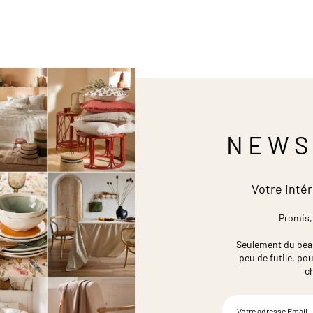
NEWS
Votre intér
Promis,
Seulement du beau,
peu de futile,
pou
c
Inscription