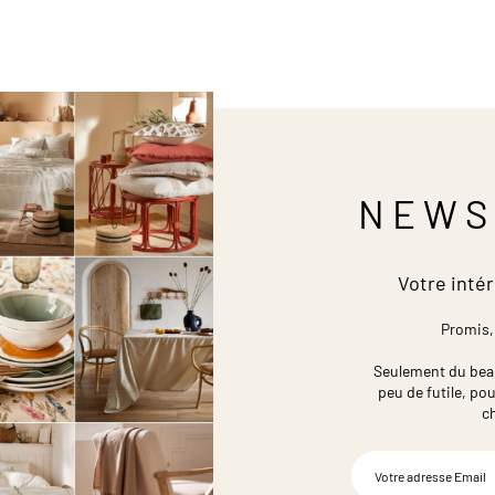
NEWS
Votre intér
Promis,
Seulement du beau,
peu de futile,
pou
c
Inscription
à