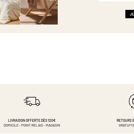
notre
newsletter
:
JE
LIVRAISON OFFERTE DÈS 120€
RETOURS S
DOMICILE - POINT RELAIS - MAGASIN
GRATUITS