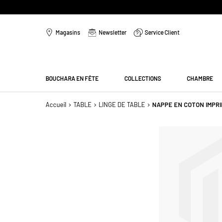
Aller
au
Magasins
Newsletter
Service Client
contenu
Menu
BOUCHARA EN FÊTE
COLLECTIONS
CHAMBRE
Accueil
TABLE
LINGE DE TABLE
NAPPE EN COTON IMPRI
Passer
à
la
fin
de
la
galerie
d’images