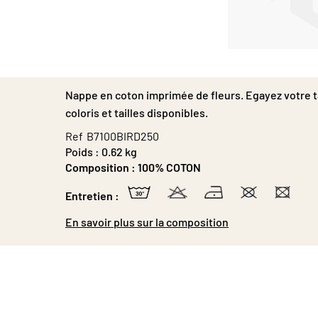
Passer
au
début
Nappe en coton imprimée de fleurs. Egayez votre ta
de
la
coloris et tailles disponibles.
Galerie
Ref
B7100BIRD250
d’images
Poids :
0.62 kg
Composition :
100% COTON
Entretien :
En savoir plus sur la composition