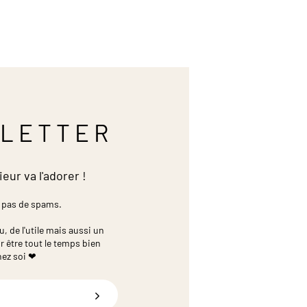
LETTER
ieur va l'adorer !
 pas de spams.
 de l'utile mais aussi un
r être tout le temps bien
hez soi ❤