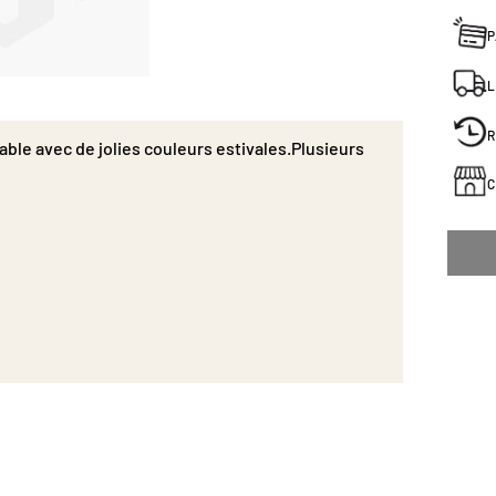
P
L
R
ble avec de jolies couleurs estivales.Plusieurs
C