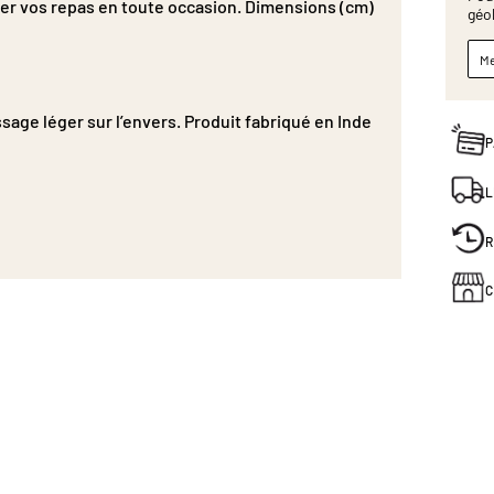
er vos repas en toute occasion. Dimensions (cm)
géo
Me
ssage léger sur l’envers. Produit fabriqué en Inde
P
L
R
C