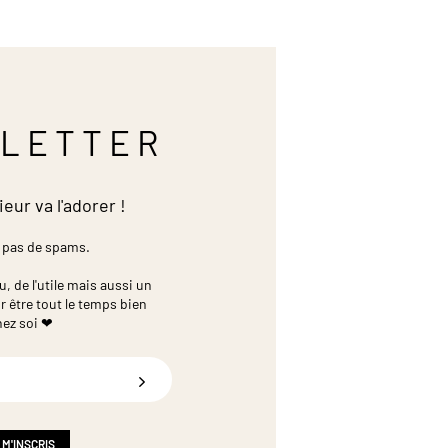
LETTER
ieur va l'adorer !
 pas de spams.
 de l'utile mais aussi un
r être tout le temps bien
hez soi ❤
 M'INSCRIS