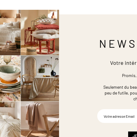
NEWS
Votre intér
Promis,
Seulement du beau,
peu de futile,
pou
c
Inscription
à
notre
newsletter
:
JE