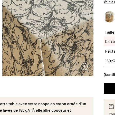
Confect
Voir la
douceu
sublim
150.
Taille
Carr
Carré
150X
Rect
150x
Quanti
votre table avec cette nappe en coton ornée d’un
 lavée de 185 g/m², elle allie douceur et
Pour