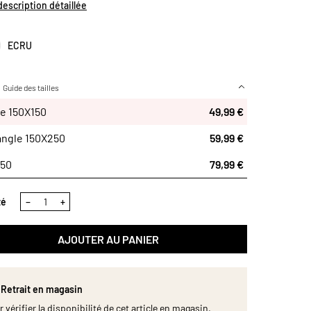
ionnée dans une toile lavée de 185 g/m², elle allie
 description détaillée
r et résistance pour un usage quotidien ou pour
er vos repas en toute occasion. Dimensions (cm) : 150 x
ECRU
Guide des tailles
ée
e 150X150
49,99 €
150
angle 150X250
59,99 €
350
79,99 €
té
−
+
AJOUTER AU PANIER
Retrait en magasin
 vérifier la disponibilité de cet article en magasin,