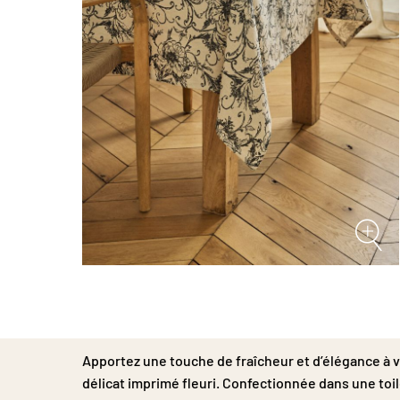
Passer
au
début
de
la
Galerie
Apportez une touche de fraîcheur et d’élégance à 
d’images
délicat imprimé fleuri. Confectionnée dans une toile