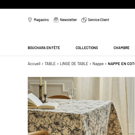
Aller
au
Magasins
Newsletter
Service Client
contenu
Menu
BOUCHARA EN FÊTE
COLLECTIONS
CHAMBRE
Accueil
TABLE
LINGE DE TABLE
Nappe
NAPPE EN COT
Passer
à
la
fin
de
la
galerie
d’images