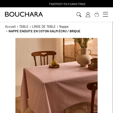
PAIEMENT EN 3 SANS FRAIS
Aller
au
contenu
Accueil
TABLE
LINGE DE TABLE
Nappe
NAPPE ENDUITE EN COTON GALM ÉCRU / BRIQUE
Passer
à
la
fin
de
la
galerie
d’images