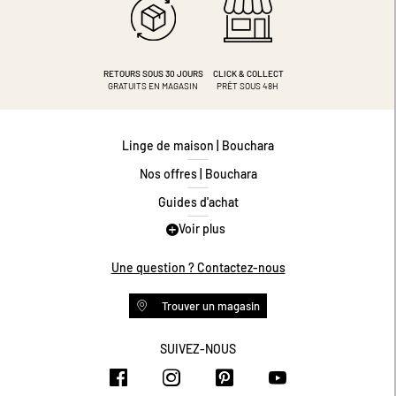
RETOURS SOUS 30 JOURS
CLICK & COLLECT
GRATUITS EN MAGASIN
PRÊT SOUS 48H
Linge de maison | Bouchara
Nos offres | Bouchara
Guides d'achat
Voir plus
Guide des tailles
Guide matières
Une question ? Contactez-nous
Questions les plus fréquentes
Trouver un magasin
Programme de fidélité
Conditions des offres
SUIVEZ-NOUS
https://www.facebook.com/bouchar
https://www.instagram.com/
https://www.pinteres
https://www.y
Livraison et retours