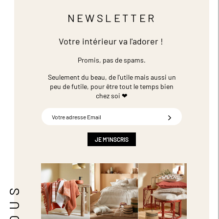
NEWSLETTER
Votre intérieur va l'adorer !
Promis, pas de spams.
Seulement du beau, de l'utile mais aussi un
peu de futile,
pour être tout le temps bien
chez soi ❤
Inscription
à
notre
newsletter
JE M'INSCRIS
: