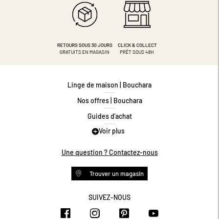
RETOURS SOUS 30 JOURS
CLICK & COLLECT
GRATUITS EN MAGASIN
PRÊT SOUS 48H
Linge de maison | Bouchara
Nos offres | Bouchara
Guides d'achat
Voir plus
Guide des tailles
Guide matières
Une question ? Contactez-nous
Questions les plus fréquentes
Trouver un magasin
Programme de fidélité
Conditions des offres
SUIVEZ-NOUS
https://www.facebook.com/bouchar
https://www.instagram.com/
https://www.pinteres
https://www.y
Livraison et retours