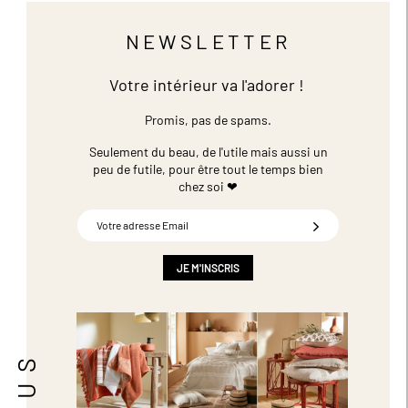
NEWSLETTER
Votre intérieur va l'adorer !
Promis, pas de spams.
Seulement du beau, de l'utile mais aussi un
peu de futile,
pour être tout le temps bien
chez soi ❤
Inscription
à
notre
newsletter
JE M'INSCRIS
: