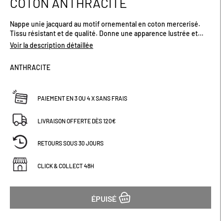
COTON ANTHRACITE
début
de
Nappe unie jacquard au motif ornemental en coton mercerisé.
la
Tissu résistant et de qualité. Donne une apparence lustrée et
Galerie
soyeuse. Existe en plusieurs coloris.Dimensions : Plusieurs
d’images
Voir la description détaillée
tailles proposées
ANTHRACITE
PAIEMENT EN 3 OU 4 X SANS FRAIS
LIVRAISON OFFERTE DÈS 120€
RETOURS SOUS 30 JOURS
CLICK & COLLECT 48H
ÉPUISÉ