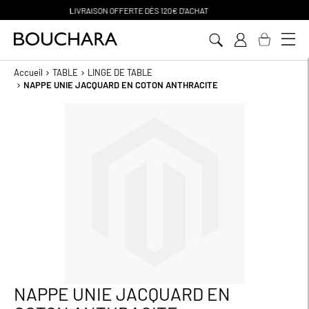
PAIEMENT EN 3 SANS FRAIS
Aller
au
contenu
Accueil
TABLE
LINGE DE TABLE
NAPPE UNIE JACQUARD EN COTON ANTHRACITE
Passer
à
la
fin
de
la
galerie
d’images
NAPPE UNIE JACQUARD EN
Passer
au