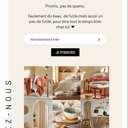
Promis, pas de spams.
Seulement du beau, de l'utile mais aussi un
peu de futile,
pour être tout le temps bien
chez soi ❤
Inscription
à
notre
newsletter
JE M'INSCRIS
:
SUIVEZ-NOUS