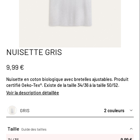
NUISETTE GRIS
Passer
au
début
9,99 €
de
la
Nuisette en coton biologique avec bretelles ajustables. Produit
Galerie
certifié Oeko-Tex®. Existe de la taille 34/36 à la taille 50/52.
d’images
Voir la description détaillée
GRIS
2 couleurs
Taille
Guide des tailles
34/36
34/36
9,99 €