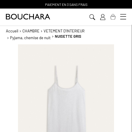
PAIEMENT EN 3 SANS FRAIS
Aller
au
contenu
Accueil
CHAMBRE
VETEMENT D'INTERIEUR
NUISETTE GRIS
Pyjama, chemise de nuit
Passer
à
la
fin
de
la
galerie
d’images