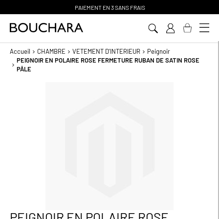
PAIEMENT EN 3 SANS FRAIS
Aller
au
contenu
Accueil
CHAMBRE
VETEMENT D'INTERIEUR
Peignoir
PEIGNOIR EN POLAIRE ROSE FERMETURE RUBAN DE SATIN ROSE
PÂLE
Passer
à
la
fin
de
la
galerie
d’images
PEIGNOIR EN POLAIRE ROSE
Passer