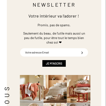
NEWSLETTER
Votre intérieur va l'adorer !
Promis, pas de spams.
Seulement du beau, de l'utile mais aussi un
peu de futile,
pour être tout le temps bien
chez soi ❤
Inscription
à
notre
newsletter
JE M'INSCRIS
: