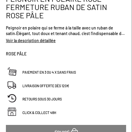
au
FERMETURE RUBAN DE SATIN
début
ROSE PÂLE
de
la
Galerie
Peignoir en polaire qui se ferme à la taille avec un ruban de
d’images
satin.Élégant, tout doux et tenant chaud, c'est l'indispensable de
la saison.
Voir la description détaillée
ROSE PÂLE
PAIEMENT EN 3 OU 4 X SANS FRAIS
LIVRAISON OFFERTE DÈS 120€
RETOURS SOUS 30 JOURS
CLICK & COLLECT 48H