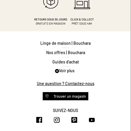
RETOURS SOUS 30 JOURS
CLICK & COLLECT
GRATUITS EN MAGASIN
PRÊT SOUS 48H
Linge de maison | Bouchara
Nos offres | Bouchara
Guides d'achat
Voir plus
Guide des tailles
Guide matières
Une question ? Contactez-nous
Questions les plus fréquentes
Trouver un magasin
Programme de fidélité
Conditions des offres
SUIVEZ-NOUS
https://www.facebook.com/bouchar
https://www.instagram.com/
https://www.pinteres
https://www.y
Livraison et retours
Espace professionnel