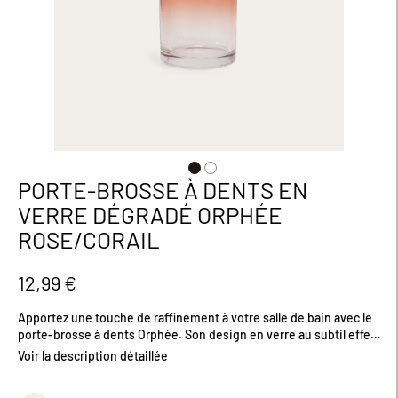
PORTE-BROSSE À DENTS EN
Passer
au
VERRE DÉGRADÉ ORPHÉE
début
ROSE/CORAIL
de
la
Galerie
12,99 €
d’images
Apportez une touche de raffinement à votre salle de bain avec le
porte-brosse à dents Orphée. Son design en verre au subtil effet
dégradé allie élégance et modernité pour sublimer votre espace.
Voir la description détaillée
Craquez pour la gamme complète, avec le distributeur de savon
et le porte-savon assortis. Disponible en 2 coloris. Dimensions