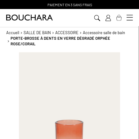
PAIEMENT EN 3 SANS FRAIS
Aller
au
contenu
Accueil
SALLE DE BAIN
ACCESSOIRE
Accessoire salle de bain
PORTE-BROSSE À DENTS EN VERRE DÉGRADÉ ORPHÉE
ROSE/CORAIL
Passer
à
la
fin
de
la
galerie
d’images