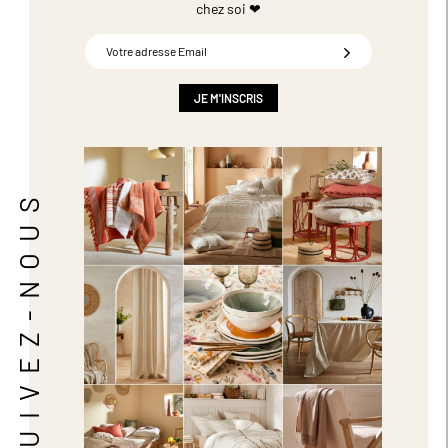
chez soi ❤
Inscription
à
notre
newsletter
JE M'INSCRIS
:
SUIVEZ-NOUS