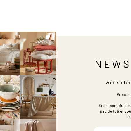
NEWS
Votre intér
Promis,
Seulement du beau,
peu de futile,
pou
c
Inscription