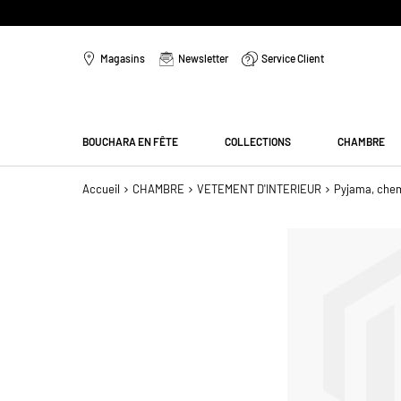
Aller
au
Magasins
Newsletter
Service Client
contenu
Menu
BOUCHARA EN FÊTE
COLLECTIONS
CHAMBRE
Accueil
CHAMBRE
VETEMENT D'INTERIEUR
Pyjama, chem
Passer
à
la
fin
de
la
galerie
d’images