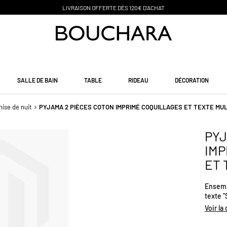
PAIEMENT EN 3 SANS FRAIS
SALLE DE BAIN
TABLE
RIDEAU
DÉCORATION
ise de nuit
PYJAMA 2 PIÈCES COTON IMPRIMÉ COQUILLAGES ET TEXTE MU
PYJ
IMP
ET 
Ensemb
texte 
Haut à
Voir la
coquill