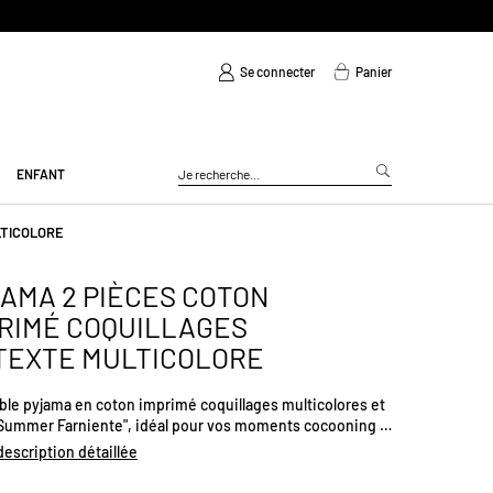
Se connecter
Panier
ENFANT
LTICOLORE
AMA 2 PIÈCES COTON
RIMÉ COQUILLAGES
TEXTE MULTICOLORE
le pyjama en coton imprimé coquillages multicolores et
"Summer Farniente", idéal pour vos moments cocooning !
 manches courtes et col rond blanc et bas imprimé de
 description détaillée
ages avec une taille élastiquée.