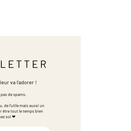
LETTER
ieur va l'adorer !
 pas de spams.
 de l'utile mais aussi un
r être tout le temps bien
hez soi ❤