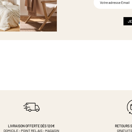
à
notre
newsletter
:
JE
LIVRAISON OFFERTE DÈS 120€
RETOURS S
DOMICILE - POINT RELAIS - MAGASIN
GRATUITS