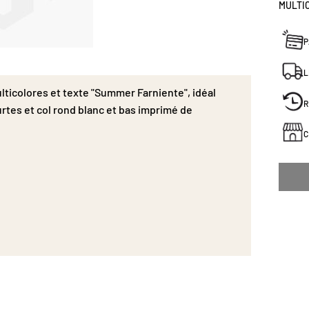
MULTI
P
L
ticolores et texte "Summer Farniente", idéal
R
tes et col rond blanc et bas imprimé de
C