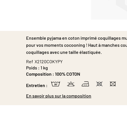
Passer
au
début
Ensemble pyjama en coton imprimé coquillages mul
de
la
pour vos moments cocooning ! Haut à manches cour
Galerie
coquillages avec une taille élastiquée.
d’images
Ref
X2120COKYPY
Poids :
1 kg
Composition :
100% COTON
Entretien :
En savoir plus sur la composition