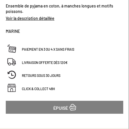
début
Ensemble de pyjama en coton, à manches longues et motifs
de
poissons.
la
Voir la description détaillée
Galerie
d’images
MARINE
PAIEMENT EN 3 OU 4 X SANS FRAIS
LIVRAISON OFFERTE DÈS 120€
RETOURS SOUS 30 JOURS
CLICK & COLLECT 48H
ÉPUISÉ