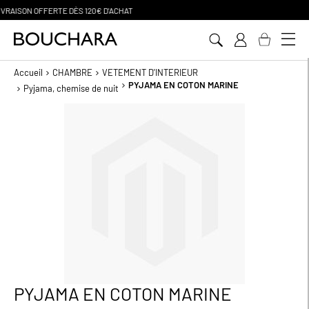
PAIEMENT EN 3 SANS FRAIS
Aller
au
contenu
Accueil
CHAMBRE
VETEMENT D'INTERIEUR
PYJAMA EN COTON MARINE
Pyjama, chemise de nuit
Passer
à
la
fin
de
la
galerie
d’images
PYJAMA EN COTON MARINE
Passer
au