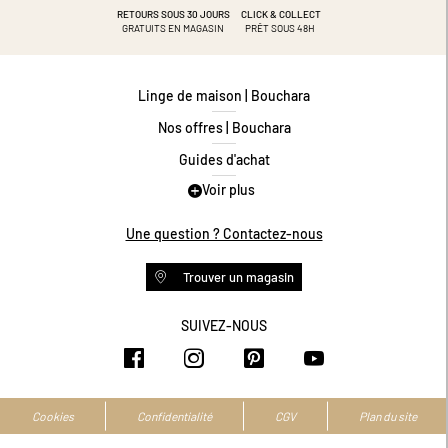
RETOURS SOUS 30 JOURS
CLICK & COLLECT
GRATUITS EN MAGASIN
PRÊT SOUS 48H
Linge de maison | Bouchara
Nos offres | Bouchara
Guides d'achat
Voir plus
Guide des tailles
Guide matières
Une question ? Contactez-nous
Questions les plus fréquentes
Trouver un magasin
Programme de fidélité
Conditions des offres
SUIVEZ-NOUS
https://www.facebook.com/bouchar
https://www.instagram.com/
https://www.pinteres
https://www.y
Livraison et retours
Espace professionnel
Accessibilité numérique
Cookies
Confidentialité
CGV
Plan du site
La marque