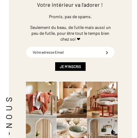
Votre intérieur va l'adorer !
Promis, pas de spams.
Seulement du beau, de l'utile mais aussi un
peu de futile,
pour être tout le temps bien
chez soi ❤
Inscription
à
notre
newsletter
JE M'INSCRIS
: