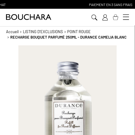
PAIEMENT EN 3 SANS FRAIS
Aller
au
contenu
Accueil
LISTING D'EXCLUSIONS
POINT ROUGE
RECHARGE BOUQUET PARFUMÉ 250ML - DURANCE CAMELIA BLANC
Passer
à
la
fin
de
la
galerie
d’images