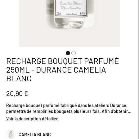
RECHARGE BOUQUET PARFUMÉ
Passer
au
250ML - DURANCE CAMELIA
début
BLANC
de
la
Galerie
20,90 €
d’images
Recharge bouquet parfumé fabriqué dans les ateliers Durance,
permettra de remplir les bouquets plusieurs fois. Afin d’obtenir
une diffusion optimale n’hésitez pas à changer également les
Voir la description détaillée
tiges de rotin, avec le temps elles peuvent parfois être saturées
de parfum. Plusieurs senteurs Quantité (ml) 250
CAMELIA BLANC