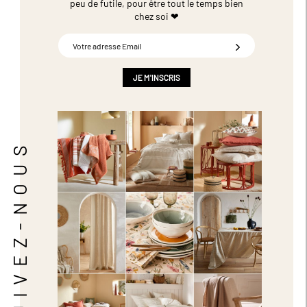
peu de futile,
pour être tout le temps bien
chez soi ❤
Inscription
à
notre
newsletter
JE M'INSCRIS
:
SUIVEZ-NOUS